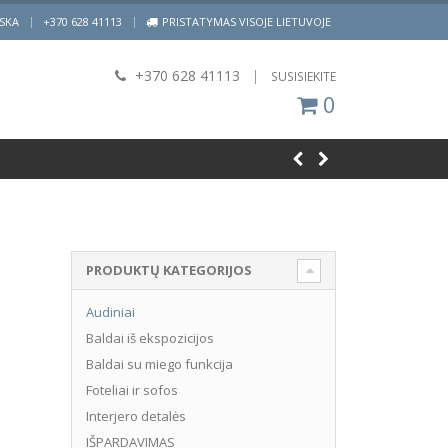
|
ISKA
+370 628 41113
PRISTATYMAS VISOJE LIETUVOJE
+370 628 41113
|
SUSISIEKITE
0
PRODUKTŲ KATEGORIJOS
Audiniai
Baldai iš ekspozicijos
Baldai su miego funkcija
Foteliai ir sofos
Interjero detalės
IŠPARDAVIMAS