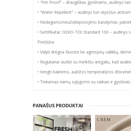
• “Pet Proof” – draugiškas gyvūnams, audinys tank
• “Water Repellent” – audinys turi skysčius atstumi
• Nedegumo/neužsiliepsnojimo bandymas: patvirti
• Sertifikatai: OEKO-TEX Standard 100 – audinys
Priežiūra:
• Valyti drėgna šluoste be agresyvių valiklių; dėm
• Reguliariai siurbti su minkštu antgaliu, kad audini
• Vengti balinimo, aukštos temperatūros džiovini
• Tinkamas namų sąlygoms su vaikais ir gyvūnais –
PANAŠUS PRODUKTAI