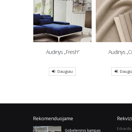
 „Piano“
Audinys „Fresh“
Audinys „C
ugiau
Daugiau
Daugi
Rekomenduojame
Rekvizi
Edvardo 
Gobeleninis kampas