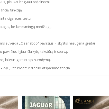
us, plaukai lengviau pašalinami.
ančią funkciją.
nta cigaretės testu.
 saugus, be kenksmingų medžiagų.
ėms suveikia „Cleanaboo“ paviršius – skystis nesugeria greitai.
o paviršius ilgiau išlaikytų tekstūrą ir spalvą.
mo; laikytis gamintojo nurodymų.
 dėl „Pet Proof“ ir didelio atsparumo trinčiai