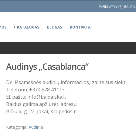
SVEIKI ATVYKĘ Į BALDA
MUS
KATALOGAS
BLOGAS
KONTAKTAI
“
Audinys „Casablanca“
Dėl išsamesnės audinių informacijos, galite susisiekti:
Telefonu: +370 628 41113
El. paštu: info@baldaiska.lt
Baldus galima apžiūrėti adresu:
Bičiulių g. 22, Jakai, Klaipėdos r.
Kategorija:
Audiniai