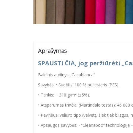
Aprašymas
SPAUSTI ČIA, jog peržiūrėti „C
Baldinis audinys „Casablanca“
Savybės: • Sudėtis: 100 % poliesteris (PES).
• Tankis: ~ 310 g/m² (±5%).
• Atsparumas trinčiai (Martindale testas): 45 000 c
• Paviršius: veliūro tipo (velvet), šiek tiek blizgus, 
• Apsaugos savybės: • “Cleanaboo” technologija – s