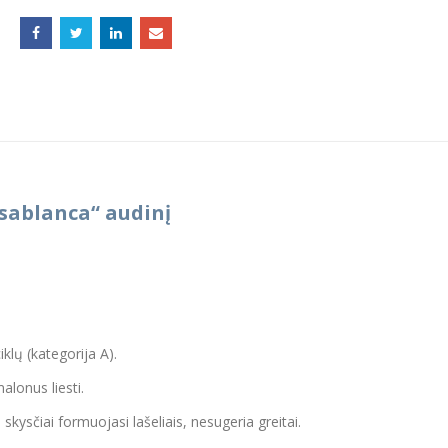
asablanca“ audinį
iklų (kategorija A).
malonus liesti.
kysčiai formuojasi lašeliais, nesugeria greitai.