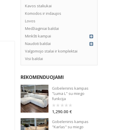
Kavos staliukai
Komodos ir indaujos
Lovos
Medžiaginiai baldai
Minkšti kampai
Naudoti baldai
Valgomojo stalai ir komplektai
Visi baldai
REKOMENDUOJAMI
Gobeleninis kampas
"Luma L" su miego
funkcija
1,290.00
€
0
out
of
Gobeleninis kampas
5
"Karlas" su miego