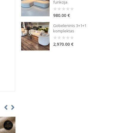
funkcija
980.00
€
0
out
of
Gobeleninis 3+1+1
5
komplektas
2,970.00
€
0
out
of
5