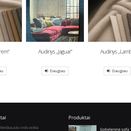
rem“
Audinys „Jaguar“
Audinys „Lamb
au
Daugiau
Daugiau
tai
Produktai
Meškausko indv.veikla
Gobeleninė sofa