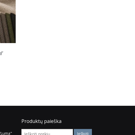
i“
Audinys „Ikoo“
Audinys „Chill me“
Daugiau
Daugiau
Produktų paieška
 "Luma"