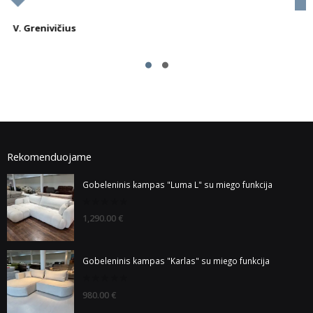
K. Mačiūnienė
Rekomenduojame
Gobeleninis kampas "Luma L" su miego funkcija
0
1,290.00
€
out
of
5
Gobeleninis kampas "Karlas" su miego funkcija
0
980.00
€
out
of