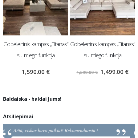
Gobeleninis kampas „Titanas“
Gobeleninis kampas „Titanas“
su miego funkcija
su miego funkcija
1,590.00
€
1,499.00
€
1,590.00
€
Baldaiska - baldai Jums!
Atsiliepimai
Jūsų komanda visada gerai dirba . Ačiū už
paslaugas . Geriausi baldai kokius esu pirkus!