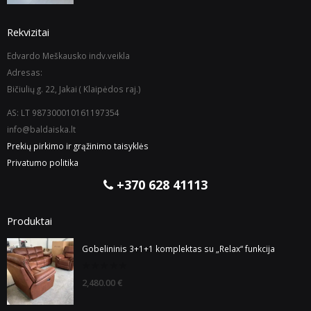
5
Rekvizitai
Edvardo Meškausko indv.veikla
Adresas:
Bičiulių g. 22, Jakai ( Klaipėdos raj.)
AS: LT 987300010161197354
info@baldaiska.lt
Prekių pirkimo ir grąžinimo taisyklės
Privatumo politika
+370 628 41113
Produktai
Gobelininis 3+1+1 komplektas su „Relax“ funkcija
0
2,480.00
€
out
of
5