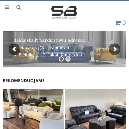
0
Baldaiska.lt parduotuvių adresai:
⚬ Dubysos g. 31, Klaipėda
⚬ Bičiulių g. 22, Jakai, Klaipėdos r.
REKOMENDUOJAME