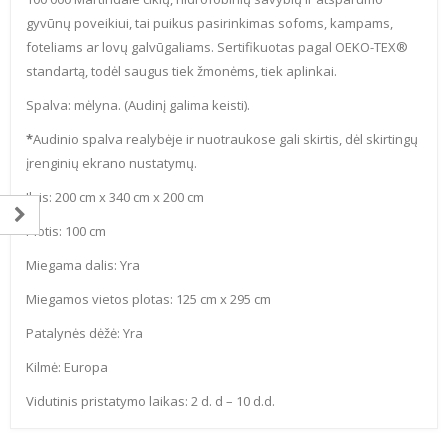
gyvūnų poveikiui, tai puikus pasirinkimas sofoms, kampams,
foteliams ar lovų galvūgaliams. Sertifikuotas pagal OEKO-TEX®
standartą, todėl saugus tiek žmonėms, tiek aplinkai.
Spalva: mėlyna. (Audinį galima keisti).
*
Audinio spalva realybėje ir nuotraukose gali skirtis, dėl skirtingų
įrenginių ekrano nustatymų.
Ilgis: 200 cm x 340 cm x 200 cm
Plotis: 100 cm
Miegama dalis: Yra
Miegamos vietos plotas: 125 cm x 295 cm
Patalynės dėžė: Yra
Kilmė: Europa
Vidutinis pristatymo laikas: 2 d. d – 10 d.d.