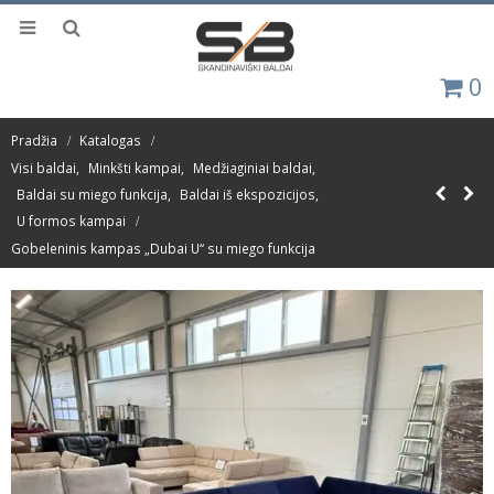
0
Pradžia
Katalogas
Visi baldai
,
Minkšti kampai
,
Medžiaginiai baldai
,
Baldai su miego funkcija
,
Baldai iš ekspozicijos
,
U formos kampai
Gobeleninis kampas „Dubai U“ su miego funkcija