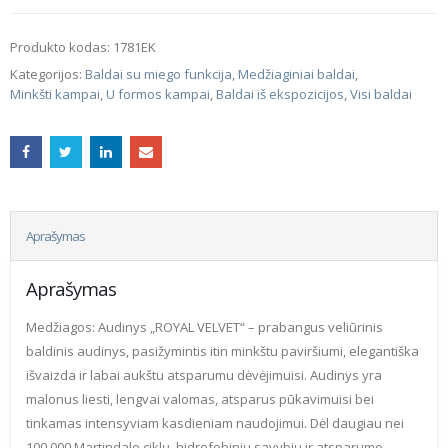
Produkto kodas:
1781EK
Kategorijos:
Baldai su miego funkcija
,
Medžiaginiai baldai
,
Minkšti kampai
,
U formos kampai
,
Baldai iš ekspozicijos
,
Visi baldai
Aprašymas
Aprašymas
Medžiagos: Audinys „ROYAL VELVET“ – prabangus veliūrinis
baldinis audinys, pasižymintis itin minkštu paviršiumi, elegantiška
išvaizda ir labai aukštu atsparumu dėvėjimuisi. Audinys yra
malonus liesti, lengvai valomas, atsparus pūkavimuisi bei
tinkamas intensyviam kasdieniam naudojimui. Dėl daugiau nei
100 000 Martindale ciklų, hidrofobinių savybių ir atsparumo