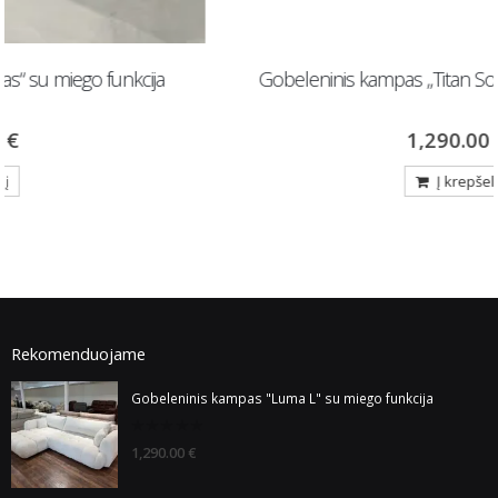
Gobeleninis kampas „Titan Solo“ su miego funkcija
1,290.00
€
Į krepšelį
Rekomenduojame
Gobeleninis kampas "Luma L" su miego funkcija
0
1,290.00
€
out
of
5