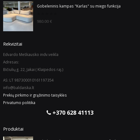
Gobeleninis kampas "Karlas" su miego funkcija
0
980.00
€
out
of
5
Rekvizitai
Edvardo Meškausko indv.veikla
Adresas:
Bičiulių g. 22, Jakai ( Klaipėdos raj.)
AS: LT 987300010161197354
info@baldaiska.lt
Prekių pirkimo ir grąžinimo taisyklės
Privatumo politika
+370 628 41113
Produktai