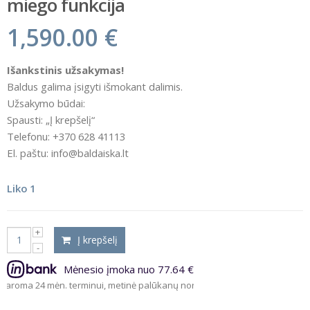
miego funkcija
1,590.00
€
Išankstinis užsakymas!
Baldus galima įsigyti išmokant dalimis.
Užsakymo būdai:
Spausti: „Į krepšelį“
Telefonu: +370 628 41113
El. paštu: info@baldaiska.lt
Liko 1
Į krepšelį
Mėnesio įmoka nuo 77.64 €
 24 mėn. terminui, metinė palūkanų norma – 9.5%, sutarties sudarymo moke