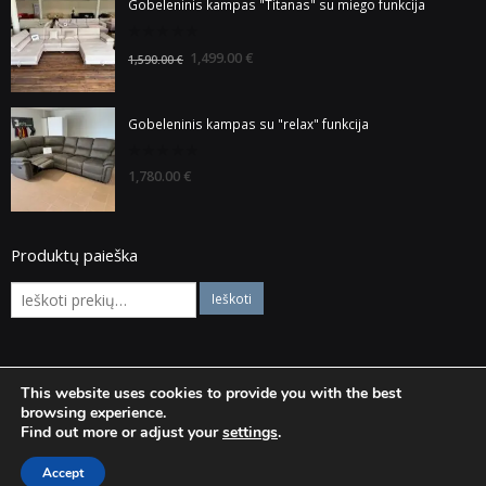
Gobeleninis kampas "Titanas" su miego funkcija
0
1,499.00
€
1,590.00
€
out
of
5
Gobeleninis kampas su "relax" funkcija
0
1,780.00
€
out
of
5
Produktų paieška
This website uses cookies to provide you with the best
© Visos teisės saugomos Baldaiska.lt
browsing experience.
Find out more or adjust your
settings
.
Accept
+370 628 41113