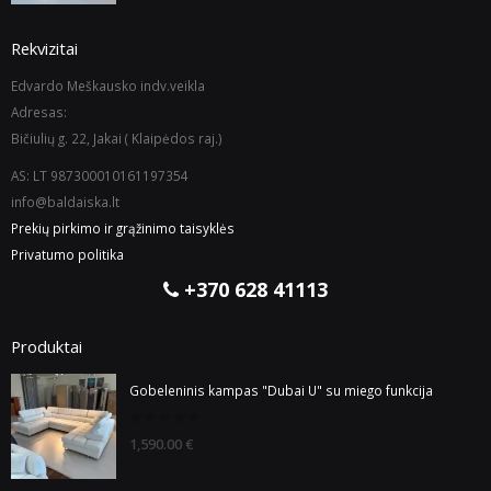
Rekvizitai
Edvardo Meškausko indv.veikla
Adresas:
Bičiulių g. 22, Jakai ( Klaipėdos raj.)
AS: LT 987300010161197354
info@baldaiska.lt
Prekių pirkimo ir grąžinimo taisyklės
Privatumo politika
+370 628 41113
Produktai
Gobeleninis kampas "Dubai U" su miego funkcija
0
1,590.00
€
out
of
5