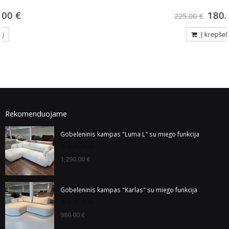
180.00
€
225.00
€
Į krepšelį
Rekomenduojame
Gobeleninis kampas "Luma L" su miego funkcija
0
1,290.00
€
out
of
5
Gobeleninis kampas "Karlas" su miego funkcija
0
980.00
€
out
of
5