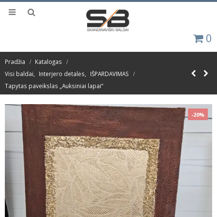
0
Pradžia
Katalogas
Visi baldai
,
Interjero detalės
,
IŠPARDAVIMAS
Tapytas paveikslas „Auksiniai lapai“
-20%