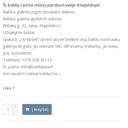
Šį baldą rasite mūsų parduotuvėje Klaipėdoje!
Baldus galima įsigyti išmokant dalimis.
Baldus galima apžiūrėti adresu:
Bičiulių g. 22, Jakai, Klaipėdos r.
Užsakymo būdai:
Spausti: „Į krepšelį“ (prieš tai peržvelkite visą baldo nuotraukų
galeriją iki galo, jei neesate tikri dėl esamų trūkumų, jei tokių
yra, susisiekite).
Telefonu: +370 628 41113
El. paštu: info@baldaiska.lt
Visi naudoti odiniai baldai čia→
Liko 1
Į krepšelį