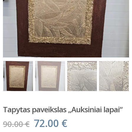
Tapytas paveikslas „Auksiniai lapai“
72.00
€
90.00
€