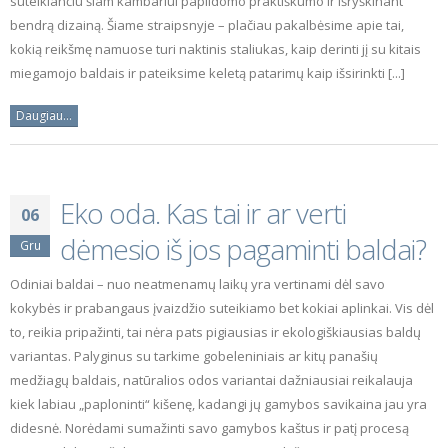
suteikiančiu šiam kambariui papildomo praktiškumo ir išryškinant
bendrą dizainą. Šiame straipsnyje – plačiau pakalbėsime apie tai,
kokią reikšmę namuose turi naktinis staliukas, kaip derinti jį su kitais
miegamojo baldais ir pateiksime keletą patarimų kaip išsirinkti [...]
Daugiau...
Eko oda. Kas tai ir ar verti
06
dėmesio iš jos pagaminti baldai?
Gru
Odiniai baldai – nuo neatmenamų laikų yra vertinami dėl savo
kokybės ir prabangaus įvaizdžio suteikiamo bet kokiai aplinkai. Vis dėl
to, reikia pripažinti, tai nėra pats pigiausias ir ekologiškiausias baldų
variantas. Palyginus su tarkime gobeleniniais ar kitų panašių
medžiagų baldais, natūralios odos variantai dažniausiai reikalauja
kiek labiau „paploninti“ kišenę, kadangi jų gamybos savikaina jau yra
didesnė. Norėdami sumažinti savo gamybos kaštus ir patį procesą