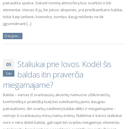
patrauklia spalva. Sukurti norimą atmosferą bus svarbūs ir kiti
elementai. Vienas iš jų, be jokios abejonės, yra prieškambario baldai,
tokie kaip tarkime, komodos, turintys daug reikšmės ne tik
įgyvendinant [...]
Daugiau...
Staliukai prie lovos. Kodėl šis
05
baldas itin praverčia
Sau
miegamajame?
Baldai – vienas iš svarbiausių akcentų namuose užtikrinančių
komfortišką ir praktišką buitį bei suteikiančių jiems daugiau
patrauklumo. Itin svarbų vaidmenį baldai atliks ir miegamajame –
vienoje iš svarbiausių mūsų namų erdvių. Naktiniai ir kavos staliukai
nors ir nėra dideli baldai, gali tapti itin svarbiu miegamojo elementu