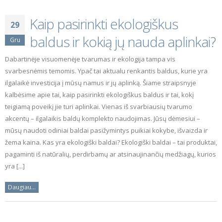
Kaip pasirinkti ekologiškus
29
baldus ir kokią jų nauda aplinkai?
Gru
Dabartinėje visuomenėje tvarumas ir ekologija tampa vis
svarbesnėmis temomis. Ypač tai aktualu renkantis baldus, kurie yra
ilgalaikė investicija į mūsų namus ir jų aplinką. Šiame straipsnyje
kalbėsime apie tai, kaip pasirinkti ekologiškus baldus ir tai, kokį
teigiamą poveikį jie turi aplinkai. Vienas iš svarbiausių tvarumo
akcentų – ilgalaikis baldų komplekto naudojimas. Jūsų dėmesiui –
mūsų naudoti odiniai baldai pasižymintys puikiai kokybe, išvaizda ir
žema kaina. Kas yra ekologiški baldai? Ekologiški baldai – tai produktai,
pagaminti iš natūralių, perdirbamų ar atsinaujinančių medžiagų, kurios
yra [...]
Daugiau...