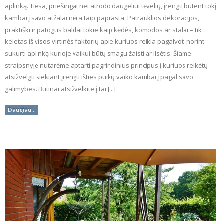
aplinką. Tiesa, priešingai nei atrodo daugeliui tėvelių, įrengti būtent tokį
kambarį savo atžalai nėra taip paprasta. Patrauklios dekoracijos,
praktiški ir patogūs baldai tokie kaip kėdės, komodos ar stalai – tik
keletas iš visos virtinės faktorių apie kuriuos reikia pagalvoti norint
sukurti aplinką kurioje vaikui būtų smagu žaisti ar ilsėtis. Šiame
straipsnyje nutarėme aptarti pagrindinius principus į kuriuos reikėtų
atsižvelgti siekiant įrengti išties puikų vaiko kambarį pagal savo
galimybes. Būtinai atsižvelkite į tai [...]
Daugiau...