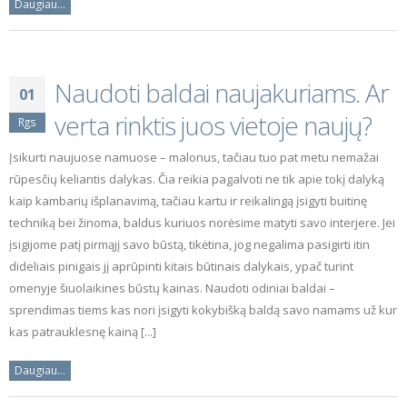
Daugiau...
Naudoti baldai naujakuriams. Ar
01
verta rinktis juos vietoje naujų?
Rgs
Įsikurti naujuose namuose – malonus, tačiau tuo pat metu nemažai
rūpesčių keliantis dalykas. Čia reikia pagalvoti ne tik apie tokį dalyką
kaip kambarių išplanavimą, tačiau kartu ir reikalingą įsigyti buitinę
techniką bei žinoma, baldus kuriuos norėsime matyti savo interjere. Jei
įsigijome patį pirmąjį savo būstą, tikėtina, jog negalima pasigirti itin
dideliais pinigais jį aprūpinti kitais būtinais dalykais, ypač turint
omenyje šiuolaikines būstų kainas. Naudoti odiniai baldai –
sprendimas tiems kas nori įsigyti kokybišką baldą savo namams už kur
kas patrauklesnę kainą [...]
Daugiau...