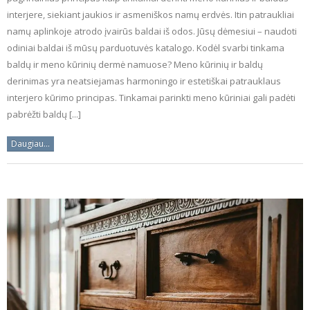
interjere, siekiant jaukios ir asmeniškos namų erdvės. Itin patraukliai
namų aplinkoje atrodo įvairūs baldai iš odos. Jūsų dėmesiui – naudoti
odiniai baldai iš mūsų parduotuvės katalogo. Kodėl svarbi tinkama
baldų ir meno kūrinių dermė namuose? Meno kūrinių ir baldų
derinimas yra neatsiejamas harmoningo ir estetiškai patrauklaus
interjero kūrimo principas. Tinkamai parinkti meno kūriniai gali padėti
pabrėžti baldų [...]
Daugiau...