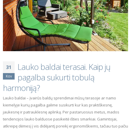
Lauko baldai terasai. Kaip jų
31
pagalba sukurti tobulą
Kov
harmoniją?
Lauko baldai – įvairūs baldų sprendimai mūsų terasoje ar namo
kiemelyje kurių pagalba galime susikurti kur kas praktiškesnę,
jaukesnę ir patrauklesnę aplinką. Per pastaruosius metus, mados
tendencijos lauko balduose pasikeitė išties smarkiai. Gamintojai,
atkreipę dėmesį į vis didėjantį poreikį ergonomiškiems, tačiau tuo pačiu