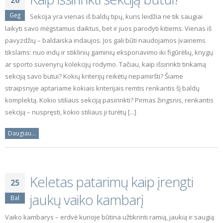
26
Geg
Sekcija yra vienas iš baldų tipų, kuris leidžia ne tik saugiai
laikyti savo mėgstamus daiktus, bet ir juos parodyti kitiems. Vienas iš
pavyzdžių – baldaiska indaujos. Jos gali būti naudojamos įvairiems
tikslams: nuo indų ir stiklinių gaminių eksponavimo iki figūrėlių, knygų
ar sporto suvenyrų kolekcijų rodymo. Tačiau, kaip išsirinkti tinkamą
sekciją savo butui? Kokių kriterijų reikėtų nepamiršti? Šiame
straipsnyje aptariame kokiais kriterijais remtis renkantis šį baldų
komplektą. Kokio stiliaus sekciją pasirinkti? Pirmas žingsnis, renkantis
sekciją – nuspręsti, kokio stiliaus ji turėtų [...]
Daugiau...
Keletas patarimų kaip įrengti
25
jaukų vaiko kambarį
Bal
Vaiko kambarys – erdvė kurioje būtina užtikrinti ramią, jaukią ir saugią