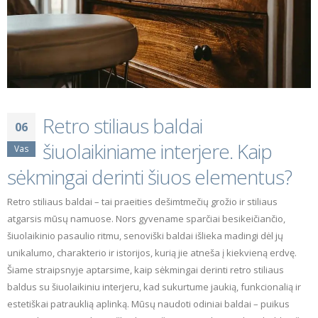
Retro stiliaus baldai
06
šiuolaikiniame interjere. Kaip
Vas
sėkmingai derinti šiuos elementus?
Retro stiliaus baldai – tai praeities dešimtmečių grožio ir stiliaus
atgarsis mūsų namuose. Nors gyvename sparčiai besikeičiančio,
šiuolaikinio pasaulio ritmu, senoviški baldai išlieka madingi dėl jų
unikalumo, charakterio ir istorijos, kurią jie atneša į kiekvieną erdvę.
Šiame straipsnyje aptarsime, kaip sėkmingai derinti retro stiliaus
baldus su šiuolaikiniu interjeru, kad sukurtume jaukią, funkcionalią ir
estetiškai patrauklią aplinką. Mūsų naudoti odiniai baldai – puikus