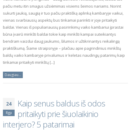
pačiu metu itin smagus užsiėmimas visiems šeimos nariams. Norint
sukurti jaukią, saugią ir tuo pačiu praktišką aplinką kambaryje vaikui,
vienas svarbiausių aspektų bus tinkamai parinkti ir joje pritaikyti
baldai. Vienas iš populiariausių pasirinkimų vaiko kambariui įprastai
būna įvairū minkšti baldai tokie kaip minkšti kampai suteikiantys
bendram vaizdui daug jaukumo, šilumos ir užtikrinantys reikalingą
praktiškumą. Šiame straipsnyje – plačiau apie pagrindinius minkštų
baldų vaiko kambaryje privalumus ir keletas naudingų patarimų kaip
tinkamai pritaikyti minkštų [...]
Daugiau...
Kaip senus baldus iš odos
24
pritaikyti prie šiuolaikinio
Rgp
interjero? 5 patarimai