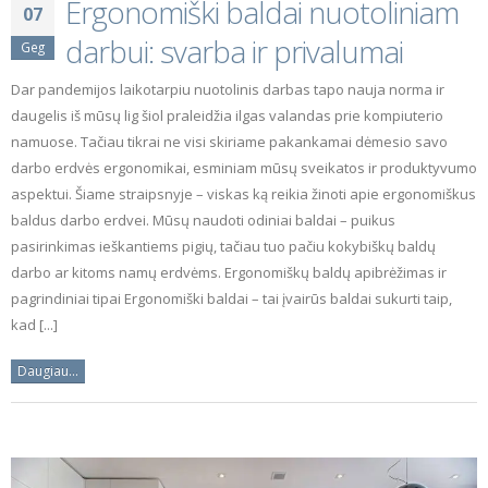
Ergonomiški baldai nuotoliniam
07
darbui: svarba ir privalumai
Geg
Dar pandemijos laikotarpiu nuotolinis darbas tapo nauja norma ir
daugelis iš mūsų lig šiol praleidžia ilgas valandas prie kompiuterio
namuose. Tačiau tikrai ne visi skiriame pakankamai dėmesio savo
darbo erdvės ergonomikai, esminiam mūsų sveikatos ir produktyvumo
aspektui. Šiame straipsnyje – viskas ką reikia žinoti apie ergonomiškus
baldus darbo erdvei. Mūsų naudoti odiniai baldai – puikus
pasirinkimas ieškantiems pigių, tačiau tuo pačiu kokybiškų baldų
darbo ar kitoms namų erdvėms. Ergonomiškų baldų apibrėžimas ir
pagrindiniai tipai Ergonomiški baldai – tai įvairūs baldai sukurti taip,
kad [...]
Daugiau...