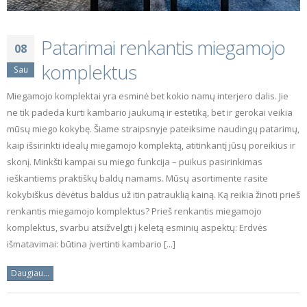
Patarimai renkantis miegamojo
08
komplektus
Sau
Miegamojo komplektai yra esminė bet kokio namų interjero dalis. Jie
ne tik padeda kurti kambario jaukumą ir estetiką, bet ir gerokai veikia
mūsų miego kokybę. Šiame straipsnyje pateiksime naudingų patarimų,
kaip išsirinkti idealų miegamojo komplektą, atitinkantį jūsų poreikius ir
skonį. Minkšti kampai su miego funkcija – puikus pasirinkimas
ieškantiems praktiškų baldų namams. Mūsų asortimente rasite
kokybiškus dėvėtus baldus už itin patrauklią kainą. Ką reikia žinoti prieš
renkantis miegamojo komplektus? Prieš renkantis miegamojo
komplektus, svarbu atsižvelgti į keletą esminių aspektų: Erdvės
išmatavimai: būtina įvertinti kambario [...]
Daugiau...