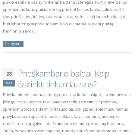
puikia estetika pasižymintiems baldams, stengiasi kurti universalius
sprendimus kurie puikiai derėtų prie bet kokios lauko aplinkos. Dėl
šios priežasties, kėdės, kavos staliukai, sofos ir kiti lauko baldai gali
būti labai lengvai panaudojami kaip elementai kuriant puikią
harmoniją savo [...]
Daugiau...
Prieškambario baldai. Kaip
28
išsirinkti tinkamiausius?
Vas
Prieškambaris – viena pirmųjų erdvių su kuria susipažįsta žmonės vos
įžengę į mūsų namus. Nuo jame pasirinktų estetinių ir praktinių
sprendimų didžiąja dalimi priklauso tai, kokį įspūdį apie mūsų namus
pavyks sukurti apskritai, todėl siekiant kaip įmanoma jaukesnės
erdvės reikia apgalvoti prieškambario elementų kuriamą harmoniją.
Tiesa, nepakanka vien, tarkime, nudažyti prieškambario sienas mums