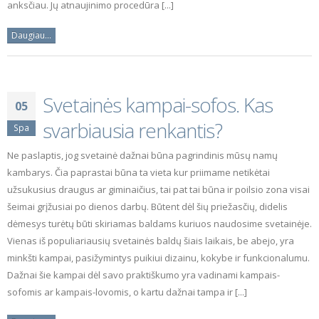
anksčiau. Jų atnaujinimo procedūra [...]
Daugiau...
Svetainės kampai-sofos. Kas
05
svarbiausia renkantis?
Spa
Ne paslaptis, jog svetainė dažnai būna pagrindinis mūsų namų
kambarys. Čia paprastai būna ta vieta kur priimame netikėtai
užsukusius draugus ar giminaičius, tai pat tai būna ir poilsio zona visai
šeimai grįžusiai po dienos darbų. Būtent dėl šių priežasčių, didelis
dėmesys turėtų būti skiriamas baldams kuriuos naudosime svetainėje.
Vienas iš populiariausių svetainės baldų šiais laikais, be abejo, yra
minkšti kampai, pasižymintys puikiui dizainu, kokybe ir funkcionalumu.
Dažnai šie kampai dėl savo praktiškumo yra vadinami kampais-
sofomis ar kampais-lovomis, o kartu dažnai tampa ir [...]