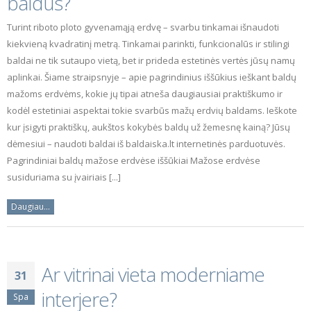
baldus?
Turint riboto ploto gyvenamąją erdvę – svarbu tinkamai išnaudoti
kiekvieną kvadratinį metrą. Tinkamai parinkti, funkcionalūs ir stilingi
baldai ne tik sutaupo vietą, bet ir prideda estetinės vertės jūsų namų
aplinkai. Šiame straipsnyje – apie pagrindinius iššūkius ieškant baldų
mažoms erdvėms, kokie jų tipai atneša daugiausiai praktiškumo ir
kodėl estetiniai aspektai tokie svarbūs mažų erdvių baldams. Ieškote
kur įsigyti praktiškų, aukštos kokybės baldų už žemesnę kainą? Jūsų
dėmesiui – naudoti baldai iš baldaiska.lt internetinės parduotuvės.
Pagrindiniai baldų mažose erdvėse iššūkiai Mažose erdvėse
susiduriama su įvairiais [...]
Daugiau...
Ar vitrinai vieta moderniame
31
interjere?
Spa