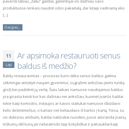
paversti labiau „žaliu“ gamtai, gamintojai vis dažniau savo
produktuose renkasi naudoti odos pakaitalą, dar kitaip vadinamą eko
[...]
Daugiau...
Ar apsimoka restauruoti senus
11
baldus iš medžio?
Lap
Baldų restauravimas – procesas kurio dėka senus baldus galima
sėkmingai atstatyti naujam gyvenimui, sugrąžinti anksčiau jiems turėtą
grožį bei padidinti jų vertę. Šiais laikais namuose naudojamus baldus
yra įprasta keisti kur kas dažniau nei anksčiau, kuomet įvairūs baldai
tokie kaip komodos, indaujos ar kavos staliukai namuose išbūdavo
kelis dešimtmečius, o kartais net keliaudavo iš kartos į kartą. Tiesa, su
vis didesniu amžiumi, baldai natūraliai nusidėvi, juose atsiranda įvairių
trūkumų dėl kurių jie nebeatrodo taip kokybiškai ir patraukliai kaip