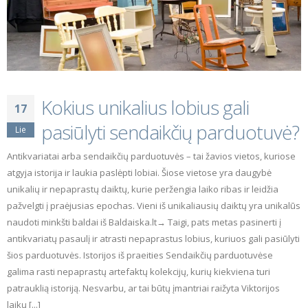
Kokius unikalius lobius gali
17
pasiūlyti sendaikčių parduotuvė?
Lie
Antikvariatai arba sendaikčių parduotuvės – tai žavios vietos, kuriose
atgyja istorija ir laukia paslėpti lobiai. Šiose vietose yra daugybė
unikalių ir nepaprastų daiktų, kurie peržengia laiko ribas ir leidžia
pažvelgti į praėjusias epochas. Vieni iš unikaliausių daiktų yra unikalūs
naudoti minkšti baldai iš Baldaiska.lt→ Taigi, pats metas pasinerti į
antikvariatų pasaulį ir atrasti nepaprastus lobius, kuriuos gali pasiūlyti
šios parduotuvės. Istorijos iš praeities Sendaikčių parduotuvėse
galima rasti nepaprastų artefaktų kolekcijų, kurių kiekviena turi
patrauklią istoriją. Nesvarbu, ar tai būtų įmantriai raižyta Viktorijos
laikų [...]