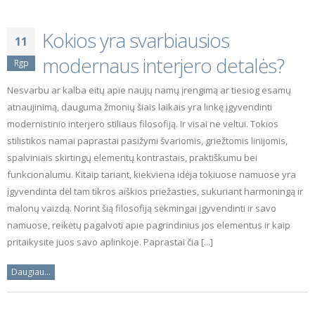
Kokios yra svarbiausios
11
modernaus interjero detalės?
Rgp
Nesvarbu ar kalba eitų apie naujų namų įrengimą ar tiesiog esamų
atnaujinimą, dauguma žmonių šiais laikais yra linkę įgyvendinti
modernistinio interjero stiliaus filosofiją. Ir visai ne veltui. Tokios
stilistikos namai paprastai pasižymi švariomis, griežtomis linijomis,
spalviniais skirtingų elementų kontrastais, praktiškumu bei
funkcionalumu. Kitaip tariant, kiekviena idėja tokiuose namuose yra
įgyvendinta dėl tam tikros aiškios priežasties, sukuriant harmoningą ir
malonų vaizdą. Norint šią filosofiją sėkmingai įgyvendinti ir savo
namuose, reikėtų pagalvoti apie pagrindinius jos elementus ir kaip
pritaikysite juos savo aplinkoje. Paprastai čia [...]
Daugiau...