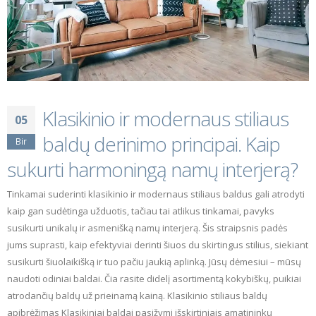
interjerui?
2024-04-08
Klasikinio ir modernaus stiliaus
05
baldų derinimo principai. Kaip
Bir
sukurti harmoningą namų interjerą?
Tinkamai suderinti klasikinio ir modernaus stiliaus baldus gali atrodyti
kaip gan sudėtinga užduotis, tačiau tai atlikus tinkamai, pavyks
susikurti unikalų ir asmenišką namų interjerą. Šis straipsnis padės
jums suprasti, kaip efektyviai derinti šiuos du skirtingus stilius, siekiant
susikurti šiuolaikišką ir tuo pačiu jaukią aplinką. Jūsų dėmesiui – mūsų
naudoti odiniai baldai. Čia rasite didelį asortimentą kokybiškų, puikiai
atrodančių baldų už prieinamą kainą. Klasikinio stiliaus baldų
apibrėžimas Klasikiniai baldai pasižymi išskirtiniais amatininkų