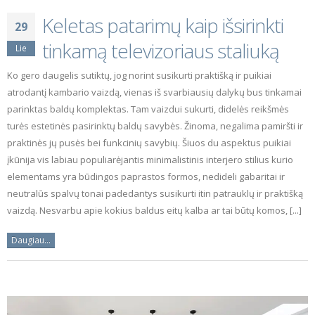
Keletas patarimų kaip išsirinkti
29
tinkamą televizoriaus staliuką
Lie
Ko gero daugelis sutiktų, jog norint susikurti praktišką ir puikiai
atrodantį kambario vaizdą, vienas iš svarbiausių dalykų bus tinkamai
parinktas baldų komplektas. Tam vaizdui sukurti, didelės reikšmės
turės estetinės pasirinktų baldų savybės. Žinoma, negalima pamiršti ir
praktinės jų pusės bei funkcinių savybių. Šiuos du aspektus puikiai
įkūnija vis labiau populiarėjantis minimalistinis interjero stilius kurio
elementams yra būdingos paprastos formos, nedideli gabaritai ir
neutralūs spalvų tonai padedantys susikurti itin patrauklų ir praktišką
vaizdą. Nesvarbu apie kokius baldus eitų kalba ar tai būtų komos, [...]
Daugiau...