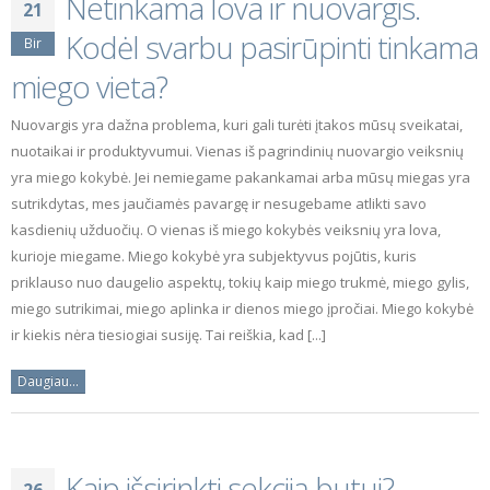
Netinkama lova ir nuovargis.
21
Kodėl svarbu pasirūpinti tinkama
Bir
miego vieta?
Nuovargis yra dažna problema, kuri gali turėti įtakos mūsų sveikatai,
nuotaikai ir produktyvumui. Vienas iš pagrindinių nuovargio veiksnių
yra miego kokybė. Jei nemiegame pakankamai arba mūsų miegas yra
sutrikdytas, mes jaučiamės pavargę ir nesugebame atlikti savo
kasdienių užduočių. O vienas iš miego kokybės veiksnių yra lova,
kurioje miegame. Miego kokybė yra subjektyvus pojūtis, kuris
priklauso nuo daugelio aspektų, tokių kaip miego trukmė, miego gylis,
miego sutrikimai, miego aplinka ir dienos miego įpročiai. Miego kokybė
ir kiekis nėra tiesiogiai susiję. Tai reiškia, kad [...]
Daugiau...
Kaip išsirinkti sekciją butui?