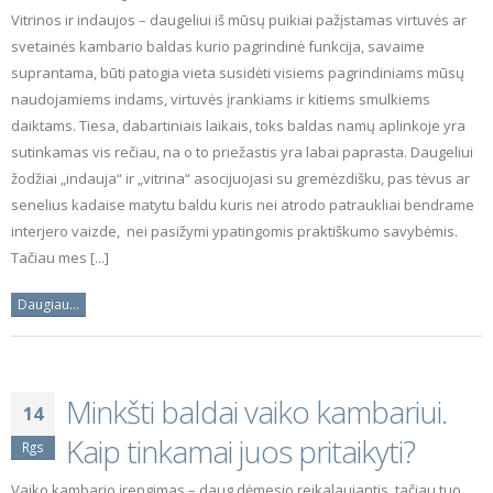
Vitrinos ir indaujos – daugeliui iš mūsų puikiai pažįstamas virtuvės ar
svetainės kambario baldas kurio pagrindinė funkcija, savaime
suprantama, būti patogia vieta susidėti visiems pagrindiniams mūsų
naudojamiems indams, virtuvės įrankiams ir kitiems smulkiems
daiktams. Tiesa, dabartiniais laikais, toks baldas namų aplinkoje yra
sutinkamas vis rečiau, na o to priežastis yra labai paprasta. Daugeliui
žodžiai „indauja“ ir „vitrina“ asocijuojasi su gremėzdišku, pas tėvus ar
senelius kadaise matytu baldu kuris nei atrodo patraukliai bendrame
interjero vaizde, nei pasižymi ypatingomis praktiškumo savybėmis.
Tačiau mes [...]
Daugiau...
Minkšti baldai vaiko kambariui.
14
Kaip tinkamai juos pritaikyti?
Rgs
Vaiko kambario įrengimas – daug dėmesio reikalaujantis, tačiau tuo