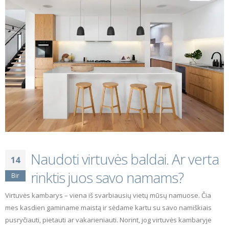
Naudoti virtuvės baldai. Ar verta
14
rinktis juos savo namams?
Bir
Virtuvės kambarys – viena iš svarbiausių vietų mūsų namuose. Čia
mes kasdien gaminame maistą ir sėdame kartu su savo namiškiais
pusryčiauti, pietauti ar vakarieniauti. Norint, jog virtuvės kambaryje