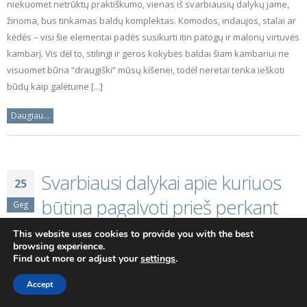
niekuomet netrūktų praktiškumo, vienas iš svarbiausių dalykų jame,
žinoma, bus tinkamas baldų komplektas. Komodos, indaujos, stalai ar
kėdės – visi šie elementai padės susikurti itin patogų ir malonų virtuvės
kambarį. Vis dėl to, stilingi ir geros kokybės baldai šiam kambariui ne
visuomet būna “draugiški” mūsų kišenei, todėl neretai tenka ieškoti
būdų kaip galėtume [...]
Daugiau...
Svarbiausi dalykai apie kuriuos
25
būtina pagalvoti prieš perkant
Geg
svetainės baldus
This website uses cookies to provide you with the best
browsing experience.
Ko gero daugelis sutiktų, jog svetainė iš esmės yra pagrindinis
Find out more or adjust your
settings
.
kambarys mūsų namuose. Čia, kiekvieną dieną mes leidžiame laiką
Accept
kartu su savo šeimos nariais, švenčių metų priimame svečius, o kartais
+370 628 41113
turėdami laisvą minutę, tiesiog prisėdame atsipalaiduoti su