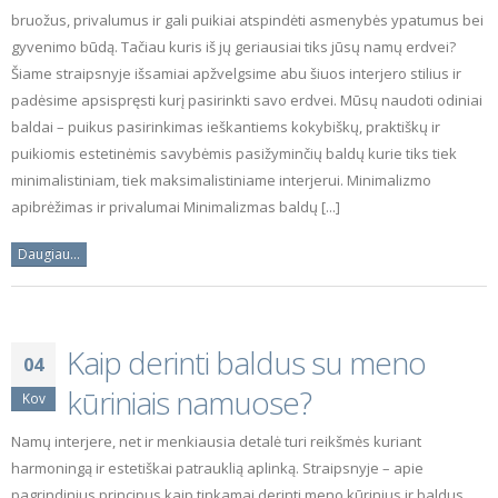
bruožus, privalumus ir gali puikiai atspindėti asmenybės ypatumus bei
gyvenimo būdą. Tačiau kuris iš jų geriausiai tiks jūsų namų erdvei?
Šiame straipsnyje išsamiai apžvelgsime abu šiuos interjero stilius ir
padėsime apsispręsti kurį pasirinkti savo erdvei. Mūsų naudoti odiniai
baldai – puikus pasirinkimas ieškantiems kokybiškų, praktiškų ir
puikiomis estetinėmis savybėmis pasižyminčių baldų kurie tiks tiek
minimalistiniam, tiek maksimalistiniame interjerui. Minimalizmo
apibrėžimas ir privalumai Minimalizmas baldų [...]
Daugiau...
Kaip derinti baldus su meno
04
kūriniais namuose?
Kov
Namų interjere, net ir menkiausia detalė turi reikšmės kuriant
harmoningą ir estetiškai patrauklią aplinką. Straipsnyje – apie
pagrindinius principus kaip tinkamai derinti meno kūrinius ir baldus