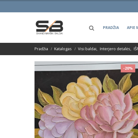
PRADŽIA
APIE 
Pradžia
Katalogas
Visi baldai
,
Interjero detalės
,
I
-20%