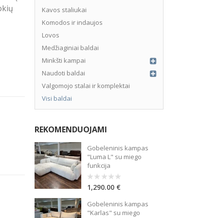
okių
Kavos staliukai
Komodos ir indaujos
Lovos
Medžiaginiai baldai
Minkšti kampai
Naudoti baldai
Valgomojo stalai ir komplektai
Visi baldai
REKOMENDUOJAMI
Gobeleninis kampas
stis – 3%, sutarties administravimo mokestis – 0.15%, BVKKMN – 17%
"Luma L" su miego
funkcija
1,290.00
€
0
out
of
Gobeleninis kampas
5
"Karlas" su miego