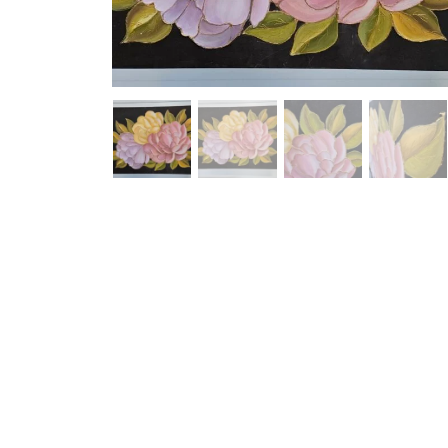
Pavyzdžiui, skolinantis 120.00 EUR, kai sutartis sudaroma 24 mė