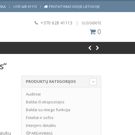
|
ISKA
+370 628 41113
PRISTATYMAS VISOJE LIETUVOJE
+370 628 41113
|
SUSISIEKITE
0
s“
PRODUKTŲ KATEGORIJOS
Audiniai
Baldai iš ekspozicijos
Baldai su miego funkcija
Foteliai ir sofos
Interjero detalės
traukų
IŠPARDAVIMAS