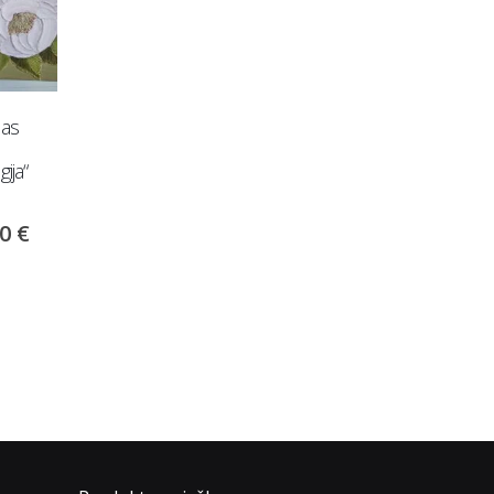
las
Tapytų paveikslų
Gobeleninis kampas „T
ija“
komplektas „Prabangus
su miego funkcija + pu
grožis“
00
€
975.00
€
180.00
€
225.00
€
Į krepšelį
Į krepšelį