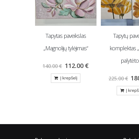
s U formos
Tapytas paveikslas
Tapytų pave
ris“ su miego
„Magnolijų tylėjimas“
komplektas 
cija
palytėto
112.00
€
140.00
€
0.00
€
18
Į krepšelį
225.00
€
repšelį
Į krepš