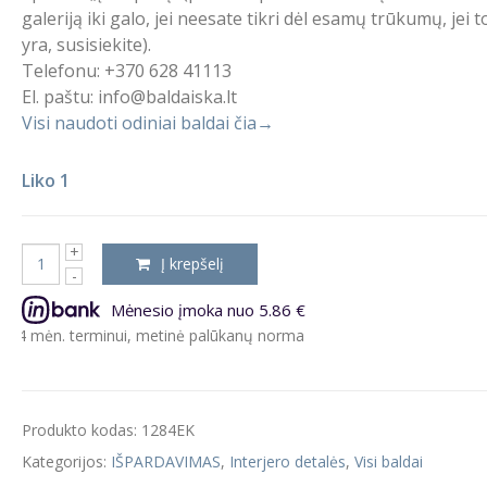
galeriją iki galo, jei neesate tikri dėl esamų trūkumų, jei t
yra, susisiekite).
Telefonu: +370 628 41113
El. paštu: info@baldaiska.lt
Visi naudoti odiniai baldai čia→
Liko 1
Į krepšelį
Mėnesio įmoka nuo 5.86 €
n. terminui, metinė palūkanų norma – 9.5%, sutarties sudarymo moke
Produkto kodas:
1284EK
Kategorijos:
IŠPARDAVIMAS
,
Interjero detalės
,
Visi baldai