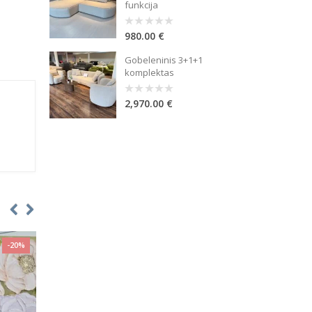
funkcija
980.00
€
0
out
of
Gobeleninis 3+1+1
5
komplektas
2,970.00
€
0
out
of
5
-20%
-20%