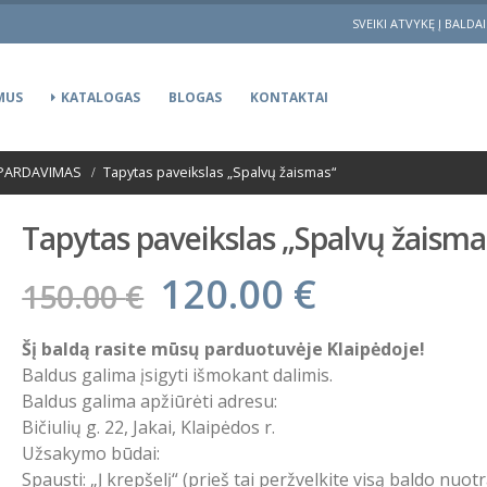
SVEIKI ATVYKĘ Į BALDA
MUS
KATALOGAS
BLOGAS
KONTAKTAI
ŠPARDAVIMAS
Tapytas paveikslas „Spalvų žaismas“
Tapytas paveikslas „Spalvų žaisma
120.00
€
150.00
€
Šį baldą rasite mūsų parduotuvėje Klaipėdoje!
Baldus galima įsigyti išmokant dalimis.
Baldus galima apžiūrėti adresu:
Bičiulių g. 22, Jakai, Klaipėdos r.
Užsakymo būdai:
Spausti: „Į krepšelį“ (prieš tai peržvelkite visą baldo nuo