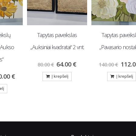
ikslų
Tapytas paveikslas
Tapytas paveiks
„Aukso
„Auksiniai kvadratai“ 2 vnt.
„Pavasario nostalg
s“
64.00
€
112.
80.00
€
140.00
€
0.00
€
Į krepšelį
Į krepšelį
elį