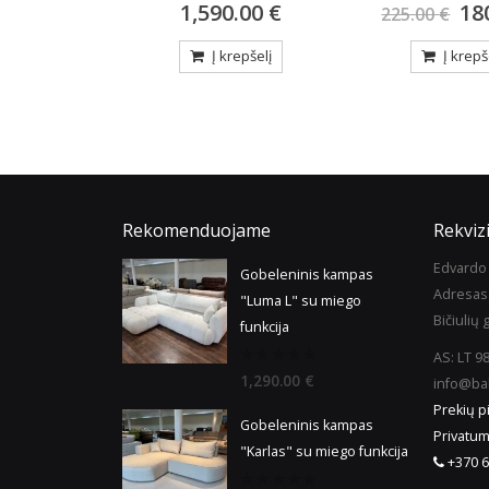
0.00
€
180.00
€
18
225.00
€
225.00
€
repšelį
Į krepšelį
Į krepš
Rekomenduojame
Rekvizi
Edvardo 
Gobeleninis kampas
Adresas
"Luma L" su miego
Bičiulių g
funkcija
AS: LT 
0
1,290.00
€
info@bal
out
of
Prekių p
5
Gobeleninis kampas
Privatum
"Karlas" su miego funkcija
+370 6