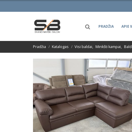
PRADŽIA
APIE 
Pradžia
Katalogas
Visi baldai
,
Minkšti kampai
,
Bald