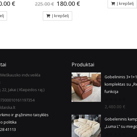
0.00
€
Į krepšelį
Į krepšelį
elį
tai
Produktai
Meškausko indv.veikla
Gobelininis 3+1+1
:
komplektas su „R
. 22, Jakai ( Klaipėdos raj.)
funkcija
987300010161197354
0
2,480.00
€
daiska.lt
out
of
irkimo ir grąžinimo taisyklės
5
Gobeleninis kam
o politika
„Luma L“ su miego
28 41113