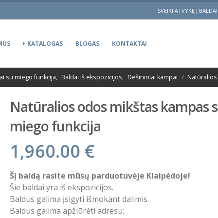
SVEIKI ATVYKĘ Į BALDA
MUS
KATALOGAS
BLOGAS
KONTAKTAI
ai su miego funkcija
,
Baldai iš ekspozicijos
,
Dešininiai kampai
Natūralios
Natūralios odos mikštas kampas 
miego funkcija
1,960.00
€
Šį baldą rasite mūsų parduotuvėje Klaipėdoje!
Šie baldai yra iš ekspozicijos.
Baldus galima įsigyti išmokant dalimis.
Baldus galima apžiūrėti adresu: