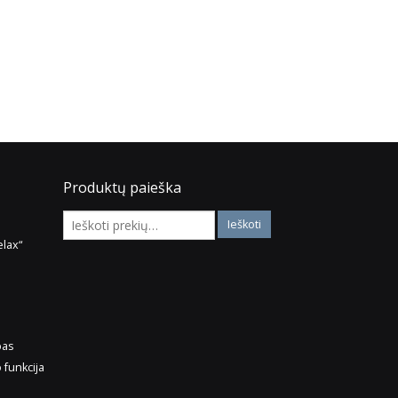
1,590.00
€
Į krepšelį
Į krepšelį
Produktų paieška
elax“
pas
 funkcija