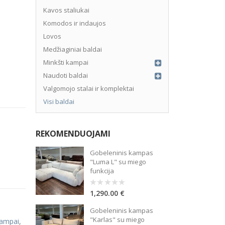
Kavos staliukai
Komodos ir indaujos
Lovos
Medžiaginiai baldai
Minkšti kampai
Naudoti baldai
Valgomojo stalai ir komplektai
Visi baldai
REKOMENDUOJAMI
Gobeleninis kampas
"Luma L" su miego
 sudarymo mokestis – 3%, sutarties administravimo mokestis – 0.15%
funkcija
1,290.00
€
0
out
of
Gobeleninis kampas
5
"Karlas" su miego
kampai
,