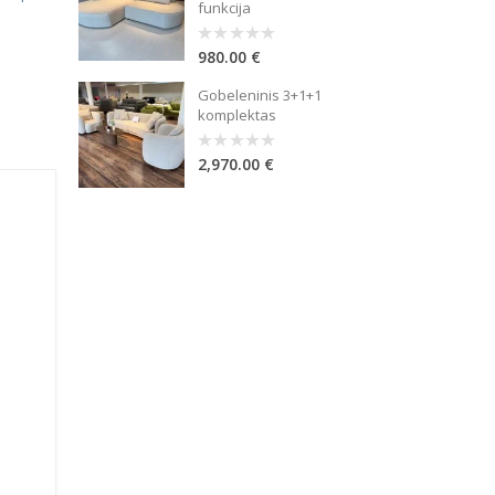
funkcija
980.00
€
0
out
of
Gobeleninis 3+1+1
5
komplektas
2,970.00
€
0
out
of
5