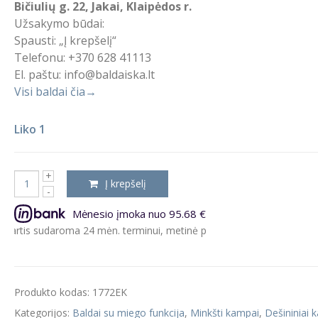
Bičiulių g. 22, Jakai, Klaipėdos r.
Užsakymo būdai:
Spausti: „Į krepšelį“
Telefonu: +370 628 41113
El. paštu: info@baldaiska.lt
Visi baldai čia→
Liko 1
Į krepšelį
Mėnesio įmoka nuo 95.68 €
sudaroma 24 mėn. terminui, metinė palūkanų norma – 9.5%, sutarties
Produkto kodas:
1772EK
Kategorijos:
Baldai su miego funkcija
,
Minkšti kampai
,
Dešininiai 