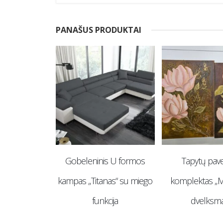
PANAŠUS PRODUKTAI
-20%
s U formos
Tapytų paveikslų
Tapytų pave
nas“ su miego
komplektas „Magnolijų
komplektas 
cija
dvelksmas“
palytėto