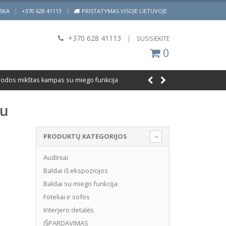
|
ISKA
+370 628 41113
PRISTATYMAS VISOJE LIETUVOJE
+370 628 41113
|
SUSISIEKITE
0
 odos mikštas kampas su miego funkcija
su
PRODUKTŲ KATEGORIJOS
Audiniai
Baldai iš ekspozicijos
Baldai su miego funkcija
Foteliai ir sofos
Interjero detalės
IŠPARDAVIMAS