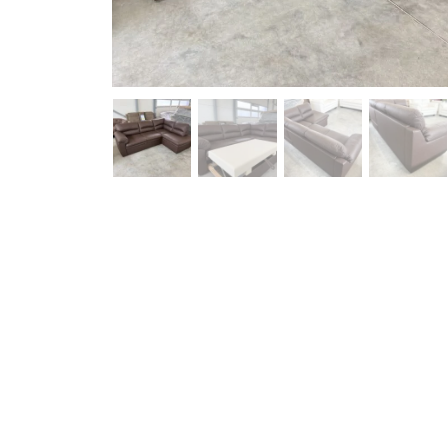
Pavyzdžiui, skolinantis 1,960.00 EUR, kai sutartis 