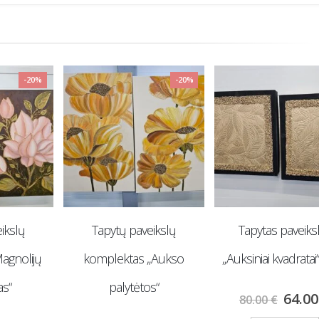
-20%
-20%
ikslų
Tapytas paveikslas
Tapytas paveiks
„Aukso
„Auksiniai kvadratai“ 2 vnt.
„Pinavijos“
s“
64.00
€
120.
80.00
€
150.00
€