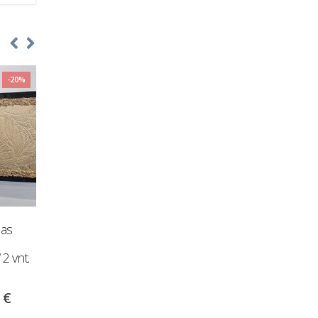
-20%
las
Gobeleninis kampas „Titan
Gobeleninis U form
Solo“ su miego funkcija
kampas „Dakaris“ su m
funkcija
00
€
1,290.00
€