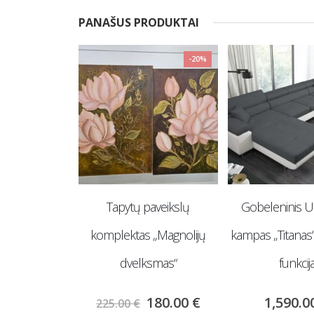
PANAŠUS PRODUKTAI
-20%
aveikslų
Gobeleninis U formos
Tapytas paveiksl
 „Magnolijų
kampas „Titanas“ su miego
žaismas
smas“
funkcija
12
150.00
€
180.00
€
1,590.00
€
Į krepš