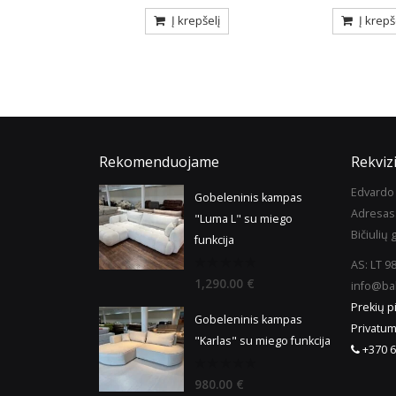
repšelį
Į krepšelį
Rekomenduojame
Rekvizi
Edvardo 
Gobeleninis kampas
Adresas
"Luma L" su miego
Bičiulių g
funkcija
AS: LT 
0
1,290.00
€
info@bal
out
of
Prekių p
5
Gobeleninis kampas
Privatum
"Karlas" su miego funkcija
+370 6
0
980.00
€
out