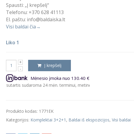
Spausti: „Į krepšelį“
Telefonu: +370 628 41113
El. paštu: info@baldaiska.lt
Visi baldai čia→
Liko 1
Į krepšelį
Mėnesio įmoka nuo 130.40 €
tis sudaroma 24 mėn. terminui, metinė palūkanų norma – 9.5%, suta
Produkto kodas:
1771EK
Kategorijos:
Komplektai 3+2+1
,
Baldai iš ekspozicijos
,
Visi baldai