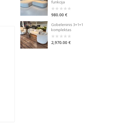
funkcija
980.00
€
0
out
of
Gobeleninis 3+1+1
5
komplektas
2,970.00
€
0
out
of
5