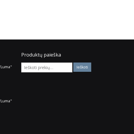
Į krepšelį
Produktų paieška
 "Luma"
 "Luma"