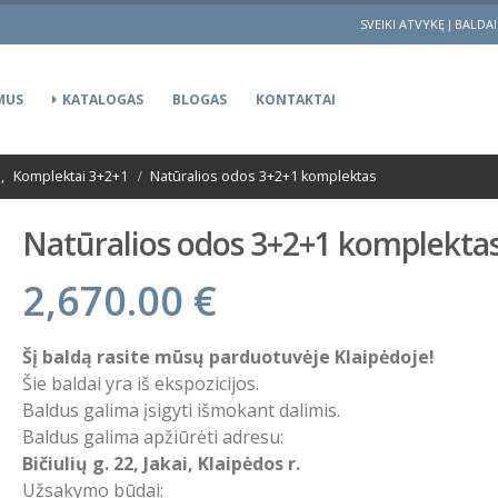
SVEIKI ATVYKĘ Į BALDA
MUS
KATALOGAS
BLOGAS
KONTAKTAI
s
,
Komplektai 3+2+1
Natūralios odos 3+2+1 komplektas
Natūralios odos 3+2+1 komplekta
2,670.00
€
Šį baldą rasite mūsų parduotuvėje Klaipėdoje!
Šie baldai yra iš ekspozicijos.
Baldus galima įsigyti išmokant dalimis.
Baldus galima apžiūrėti adresu:
Bičiulių g. 22, Jakai, Klaipėdos r.
Užsakymo būdai: