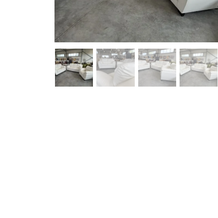
Pavyzdžiui, skolinantis 2,670.00 EUR, kai sutar