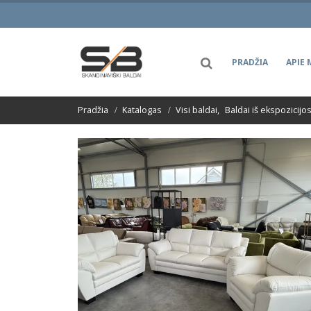
PRADŽIA
APIE 
Pradžia
Katalogas
Visi baldai
,
Baldai iš ekspozicijo