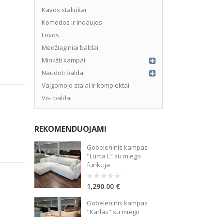
Kavos staliukai
Komodos ir indaujos
Lovos
Medžiaginiai baldai
Minkšti kampai
Naudoti baldai
Valgomojo stalai ir komplektai
Visi baldai
REKOMENDUOJAMI
rties sudarymo mokestis – 3%, sutarties administravimo mokestis – 
Gobeleninis kampas
"Luma L" su miego
funkcija
1,290.00
€
0
out
of
Gobeleninis kampas
5
"Karlas" su miego