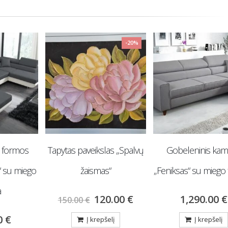
-20%
as „Spalvų
Gobeleninis kampas
Gobeleninis kampas
“
„Feniksas“ su miego funkcija
Solo“ su miego fun
0.00
€
1,290.00
€
1,290.00
€
elį
Į krepšelį
Į krepšelį