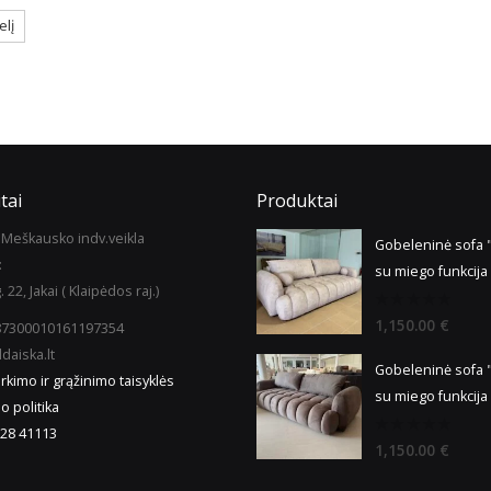
tai
Produktai
Meškausko indv.veikla
Gobeleninė sofa
:
su miego funkcija
. 22, Jakai ( Klaipėdos raj.)
0
1,150.00
€
987300010161197354
out
of
daiska.lt
5
Gobeleninė sofa
irkimo ir grąžinimo taisyklės
su miego funkcija
o politika
28 41113
0
1,150.00
€
out
of
5