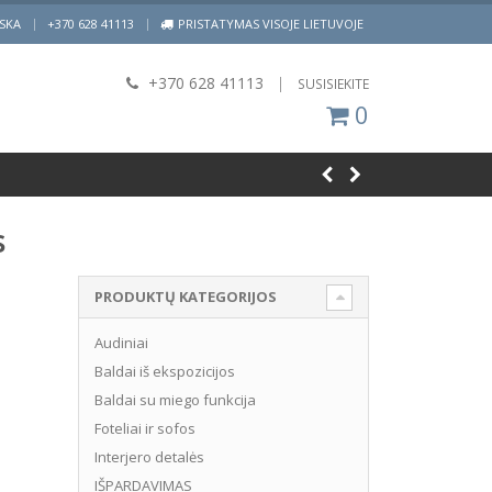
|
ISKA
+370 628 41113
PRISTATYMAS VISOJE LIETUVOJE
+370 628 41113
|
SUSISIEKITE
0
s
PRODUKTŲ KATEGORIJOS
Audiniai
Baldai iš ekspozicijos
Baldai su miego funkcija
Foteliai ir sofos
Interjero detalės
IŠPARDAVIMAS