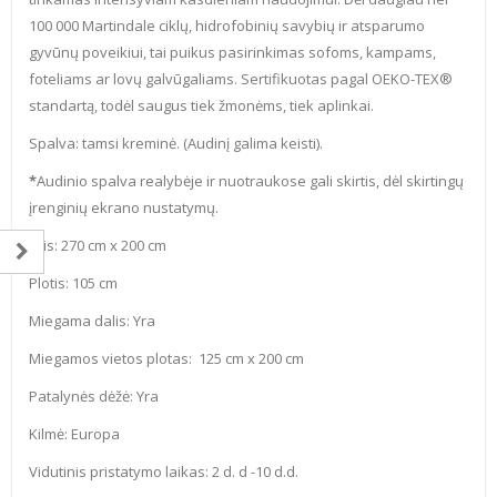
100 000 Martindale ciklų, hidrofobinių savybių ir atsparumo
gyvūnų poveikiui, tai puikus pasirinkimas sofoms, kampams,
foteliams ar lovų galvūgaliams. Sertifikuotas pagal OEKO-TEX®
standartą, todėl saugus tiek žmonėms, tiek aplinkai.
Spalva: tamsi kreminė. (Audinį galima keisti).
*
Audinio spalva realybėje ir nuotraukose gali skirtis, dėl skirtingų
įrenginių ekrano nustatymų.
Ilgis: 270 cm x 200 cm
Plotis: 105 cm
Miegama dalis: Yra
Miegamos vietos plotas: 125 cm x 200 cm
Patalynės dėžė: Yra
Kilmė: Europa
Vidutinis pristatymo laikas: 2 d. d -10 d.d.