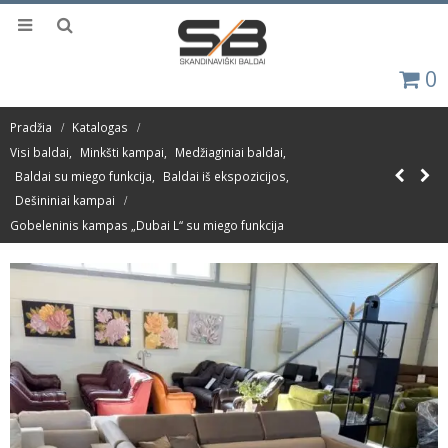
0
Pradžia
Katalogas
Visi baldai
,
Minkšti kampai
,
Medžiaginiai baldai
,
Baldai su miego funkcija
,
Baldai iš ekspozicijos
,
Dešininiai kampai
Gobeleninis kampas „Dubai L“ su miego funkcija