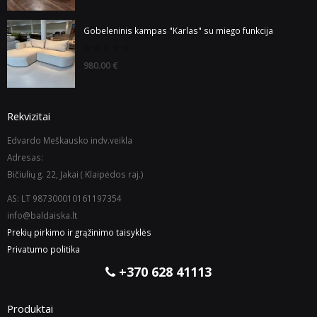
5
Gobeleninis kampas "Karlas" su miego funkcija
0
980.00
€
out
of
5
Rekvizitai
Edvardo Meškausko indv.veikla
Adresas:
Bičiulių g. 22, Jakai ( Klaipėdos raj.)
AS: LT 987300010161197354
info@baldaiska.lt
Prekių pirkimo ir grąžinimo taisyklės
Privatumo politika
+370 628 41113
Produktai