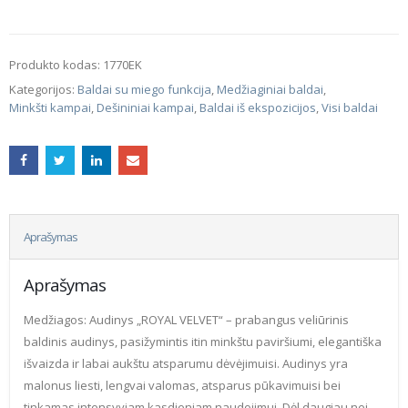
Produkto kodas:
1770EK
Kategorijos:
Baldai su miego funkcija
,
Medžiaginiai baldai
,
Minkšti kampai
,
Dešininiai kampai
,
Baldai iš ekspozicijos
,
Visi baldai
Aprašymas
Aprašymas
Medžiagos: Audinys „ROYAL VELVET“ – prabangus veliūrinis
baldinis audinys, pasižymintis itin minkštu paviršiumi, elegantiška
išvaizda ir labai aukštu atsparumu dėvėjimuisi. Audinys yra
malonus liesti, lengvai valomas, atsparus pūkavimuisi bei
tinkamas intensyviam kasdieniam naudojimui. Dėl daugiau nei