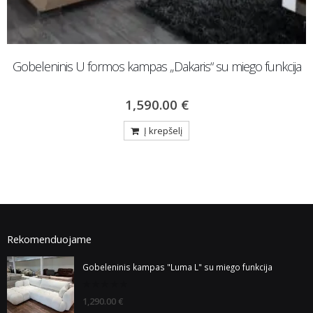
Gobeleninis U formos kampas „Dakaris“ su miego funkcija
1,590.00
€
Į krepšelį
Rekomenduojame
Gobeleninis kampas "Luma L" su miego funkcija
0
1,290.00
€
out
of