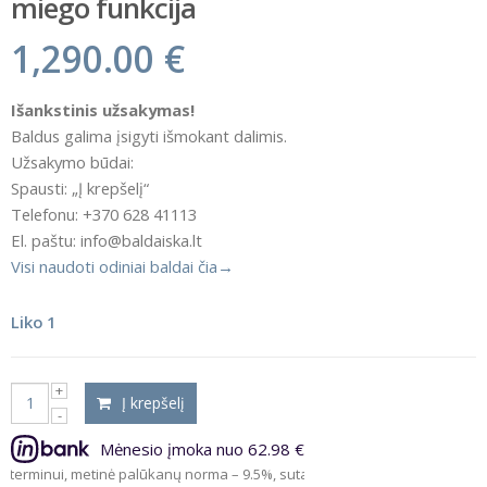
miego funkcija
1,290.00
€
Išankstinis užsakymas!
Baldus galima įsigyti išmokant dalimis.
Užsakymo būdai:
Spausti: „Į krepšelį“
Telefonu: +370 628 41113
El. paštu: info@baldaiska.lt
Visi naudoti odiniai baldai čia→
Liko 1
Į krepšelį
Mėnesio įmoka nuo 62.98 €
nui, metinė palūkanų norma – 9.5%, sutarties sudarymo mokestis – 3%, sut