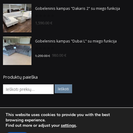
Gobeleninis kampas "Dakaris 2" su miego funkcija
0
1,590.00
€
out
of
5
Gobeleninis kampas "Dubai L" su miego funkcija
0
980.00
€
1,290.00
€
out
of
5
Produktų paieška
This website uses cookies to provide you with the best
© Visos teisės saugomos Baldaiska.lt
browsing experience.
Find out more or adjust your
settings
.