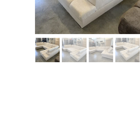
yzdžiui, skolinantis 1,590.00 EUR, kai sutartis sudaroma 24 mėn. t