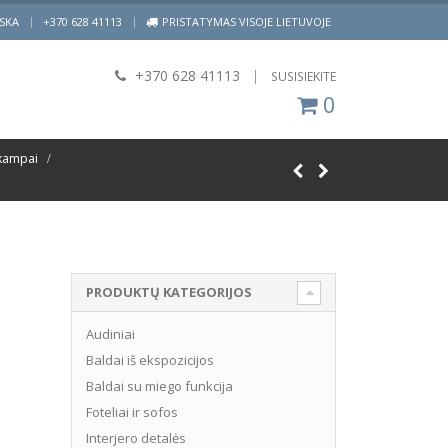
|
ISKA
+370 628 41113
PRISTATYMAS VISOJE LIETUVOJE
+370 628 41113
|
SUSISIEKITE
0
kampai
PRODUKTŲ KATEGORIJOS
Audiniai
Baldai iš ekspozicijos
Baldai su miego funkcija
Foteliai ir sofos
Interjero detalės