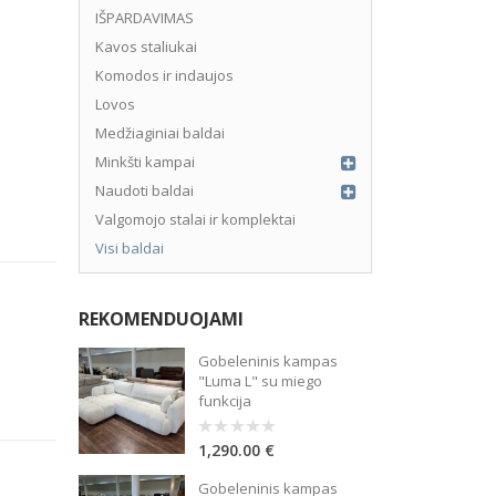
IŠPARDAVIMAS
Kavos staliukai
Komodos ir indaujos
Lovos
Medžiaginiai baldai
Minkšti kampai
Naudoti baldai
Valgomojo stalai ir komplektai
Visi baldai
REKOMENDUOJAMI
Gobeleninis kampas
"Luma L" su miego
 – 3%, sutarties administravimo mokestis – 0.15%, BVKKMN – 17.02%
funkcija
1,290.00
€
0
out
of
Gobeleninis kampas
5