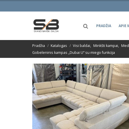
PRADŽIA
APIE 
Pradžia
Katalogas
Visi baldai
,
Minkšti kampai
,
Medž
Gobeleninis kampas „Dubai U“ su miego funkcija