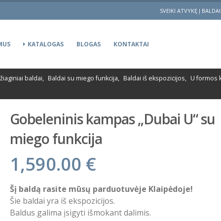
SVEIKI ATVYKĘ Į BALDA
MUS
KATALOGAS
BLOGAS
KONTAKTAI
iaginiai baldai
,
Baldai su miego funkcija
,
Baldai iš ekspozicijos
,
U formos 
Gobeleninis kampas „Dubai U“ su
miego funkcija
1,590.00
€
Šį baldą rasite mūsų parduotuvėje Klaipėdoje!
Šie baldai yra iš ekspozicijos.
Baldus galima įsigyti išmokant dalimis.