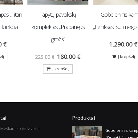
pas „Titan
Tapytų paveikslų
Gobeleninis ka
 funkcija
komplektas „Prabangus
„Feniksas“ su miego 
grožis“
00
€
1,290.00
€
180.00
€
elį
225.00
€
Į krepšelį
Į krepšelį
tai
Produktai
Meškausko indv.veikla
Gobeleninis kam
:
"Dubai U" su mie