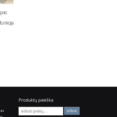
mpas
Gobeleninis U formos
Tapytas paveikslas „Sp
funkcija
kampas „Titanas“ su miego
žaismas“
funkcija
120.00
150.00
€
1,590.00
€
Į krepšelį
Į krepšelį
Produktų paieška
pas
go