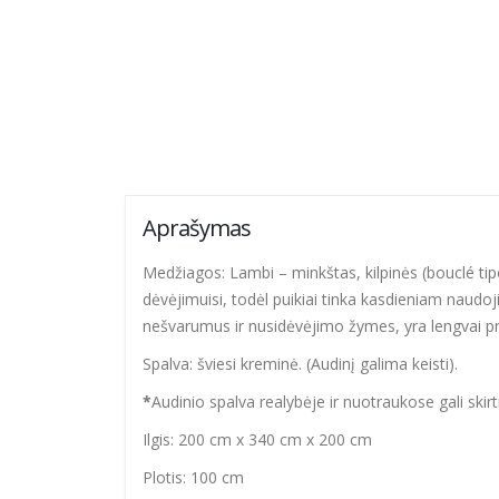
Aprašymas
Medžiagos: Lambi – minkštas, kilpinės (bouclé tip
dėvėjimuisi, todėl puikiai tinka kasdieniam naud
nešvarumus ir nusidėvėjimo žymes, yra lengvai priži
Spalva: šviesi kreminė. (Audinį galima keisti).
*
Audinio spalva realybėje ir nuotraukose gali skir
Ilgis: 200 cm x 340 cm x 200 cm
Plotis: 100 cm