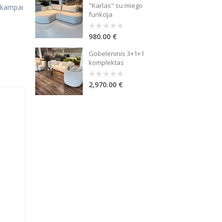
"Karlas" su miego
 kampai
funkcija
980.00
€
0
out
of
Gobeleninis 3+1+1
5
komplektas
2,970.00
€
0
out
of
5