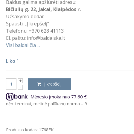
Baldus galima apžiūrėti adresu:
Bičiulių g. 22, Jakai, Klaipėdos r.
Užsakymo būdai:
Spausti: „Į krepšelį“
Telefonu: +370 628 41113
El. paštu: info@baldaiska.lt
Visi baldai čia→
Liko 1
Į krepšelį
Mėnesio įmoka nuo 77.60 €
erminui, metinė palūkanų norma – 9.5%, sutarties sudarymo mokestis
Produkto kodas:
1768EK