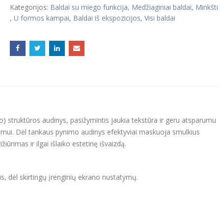
Kategorijos:
Baldai su miego funkcija
,
Medžiaginiai baldai
,
Minkšti
,
U formos kampai
,
Baldai iš ekspozicijos
,
Visi baldai
o) struktūros audinys, pasižymintis jaukia tekstūra ir geru atsparumu
ojimui. Dėl tankaus pynimo audinys efektyviai maskuoja smulkius
ūrimas ir ilgai išlaiko estetinę išvaizdą.
tis, dėl skirtingų įrenginių ekrano nustatymų.