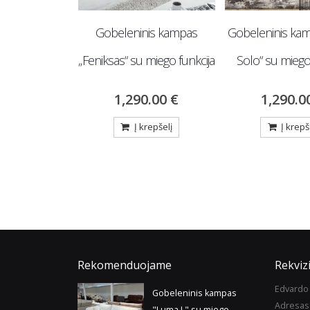
aveikslas
Gobeleninis kampas
Gobeleninis kam
nostalgija“
„Feniksas“ su miego funkcija
Solo“ su miego
112.00
€
1,290.00
€
1,290.
repšelį
Į krepšelį
Į krepš
Rekomenduojame
Rekvizi
Edvardo 
Gobeleninis kampas
Adresas
"Luma L" su miego