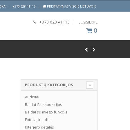
|
ISKA
+370 628 41113
PRISTATYMAS VISOJE LIETUVOJE
+370 628 41113
|
SUSISIEKITE
0
PRODUKTŲ KATEGORIJOS
Audiniai
Baldai iš ekspozicijos
Baldai su miego funkcija
Foteliai ir sofos
Interjero detalės