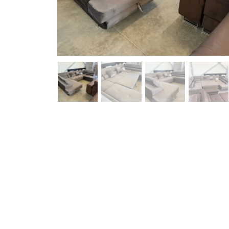
Pavyzdžiui, skolinantis 1,590.00 EUR, kai sutartis suda