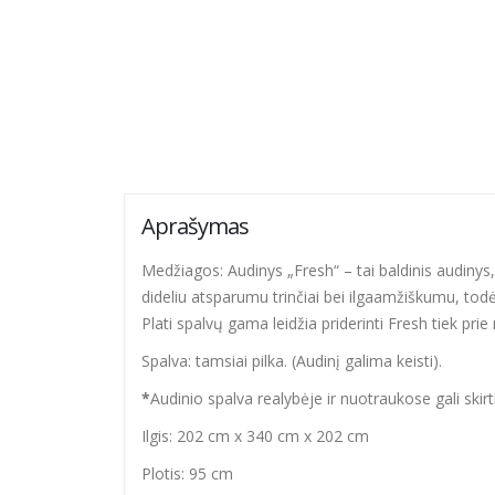
Aprašymas
Medžiagos: Audinys „Fresh“ – tai baldinis audinys, k
dideliu atsparumu trinčiai bei ilgaamžiškumu, to
Plati spalvų gama leidžia priderinti Fresh tiek prie
Spalva: tamsiai pilka. (Audinį galima keisti).
*
Audinio spalva realybėje ir nuotraukose gali skir
Ilgis: 202 cm x 340 cm x 202 cm
Plotis: 95 cm