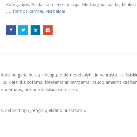
Kategorijos:
Baldai su miego funkcija
,
Medžiaginiai baldai
,
Minkšti
,
U formos kampai
,
Visi baldai
uris neįgeria dulkių ir kvapų, o dėmes išvalyti itin paprasta. Jis išsiski
dėl puikiai tinka sofoms, foteliams ar kampams, naudojamiems kasdien
 modernaus, tiek prie klasikinio interjero.
tis, dėl skirtingų įrenginių ekrano nustatymų.