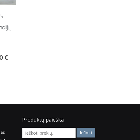
 „Toro“
Tapytas paveikslas „Spalvų
Gobeleninis kampas „T
 pufas
žaismas“
Solo“ su miego funkci
120.00
€
1,290.00
€
150.00
€
Į krepšelį
Į krepšelį
Produktų paieška
pas
 su