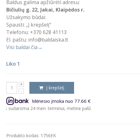
Baldus galima apžiūrėti adresu:
Bičiulių g. 22, Jakai, Klaipėdos r.
Užsakymo būdai:
Spausti: „Į krepšelį“
Telefonu: +370 628 41113
El. paštu: info@baldaiska.lt
Visi baldai čia→
Liko 1
Į krepšelį
Mėnesio įmoka nuo 77.66 €
roma 24 mėn. terminui, metinė palūkanų norma – 9.5%, sutarties sud
Produkto kodas:
1756EK