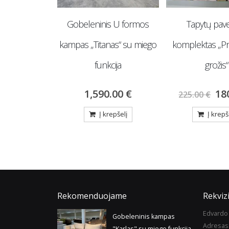
s U formos
Tapytų paveikslų
Tapytas pave
nas“ su miego
komplektas „Prabangus
„Auksiniai l
cija
grožis“
72
90.00
€
0.00
€
180.00
€
225.00
€
Į krepš
repšelį
Į krepšelį
Rekomenduojame
Rekvizi
Edvardo 
Gobeleninis kampas
Adresas
"Karlas" su miego funkcija