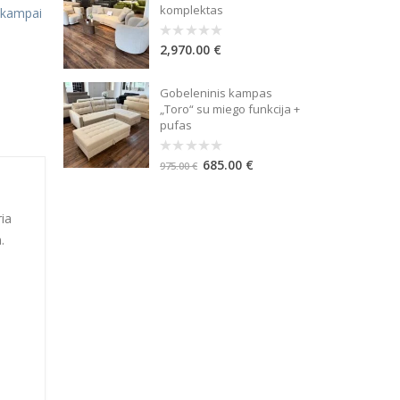
komplektas
 kampai
2,970.00
€
0
out
of
5
Gobeleninis kampas
„Toro“ su miego funkcija +
pufas
685.00
€
0
975.00
€
out
of
5
ria
.