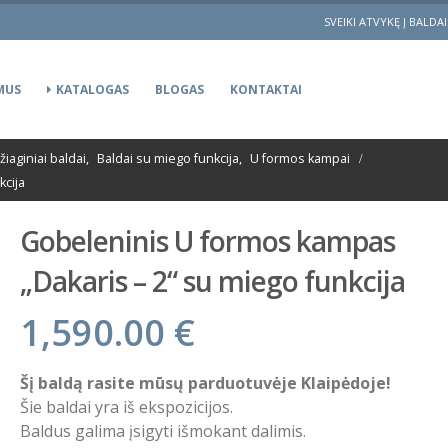
SVEIKI ATVYKĘ Į BALDA
MUS
KATALOGAS
BLOGAS
KONTAKTAI
iaginiai baldai
,
Baldai su miego funkcija
,
U formos kampai
kcija
Gobeleninis U formos kampas
„Dakaris – 2“ su miego funkcija
1,590.00
€
Šį baldą rasite mūsų parduotuvėje Klaipėdoje!
Šie baldai yra iš ekspozicijos.
Baldus galima įsigyti išmokant dalimis.