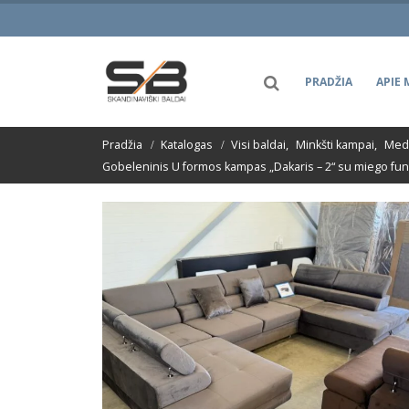
PRADŽIA
APIE 
Pradžia
Katalogas
Visi baldai
,
Minkšti kampai
,
Medž
Gobeleninis U formos kampas „Dakaris – 2“ su miego fun