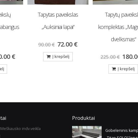
ikslas
Tapytų paveikslų
Gobeleninis kampas
apai“
komplektas „Magnolijų
su miego funkcija +
dvelksmas“
.00
€
975.00
€
180.00
€
elį
225.00
€
Į krepšelį
Į krepšelį
tai
Produktai
Meškausko indv.veikla
Gobeleninis kam
:
„Titan SOLO“ long