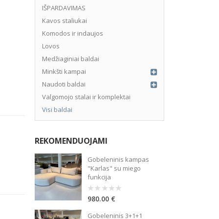
IŠPARDAVIMAS
Kavos staliukai
Komodos ir indaujos
Lovos
Medžiaginiai baldai
Minkšti kampai
Naudoti baldai
Valgomojo stalai ir komplektai
Visi baldai
REKOMENDUOJAMI
Gobeleninis kampas
"Karlas" su miego
arymo mokestis – 3%, sutarties administravimo mokestis – 0.15%, B
funkcija
980.00
€
0
out
of
Gobeleninis 3+1+1
5