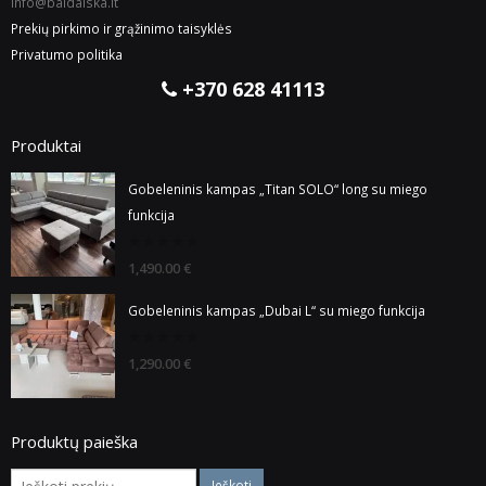
info@baldaiska.lt
Prekių pirkimo ir grąžinimo taisyklės
Privatumo politika
+370 628 41113
Produktai
Gobeleninis kampas „Titan SOLO“ long su miego
funkcija
0
1,490.00
€
out
of
5
Gobeleninis kampas „Dubai L“ su miego funkcija
0
1,290.00
€
out
of
5
Produktų paieška