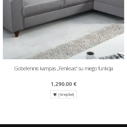
Tapytas paveikslas „Spalvų žaismas“
120.00
€
150.00
€
Į krepšelį