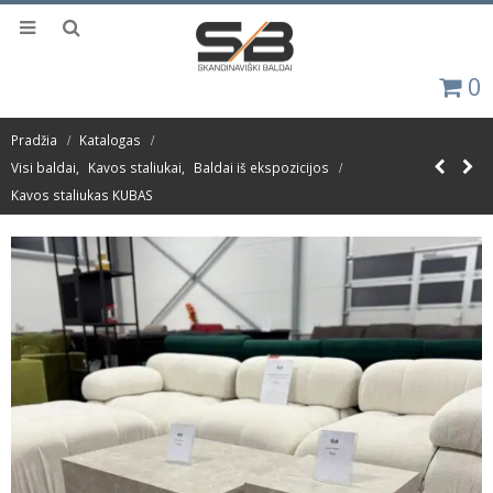
0
Pradžia
Katalogas
Visi baldai
,
Kavos staliukai
,
Baldai iš ekspozicijos
Kavos staliukas KUBAS