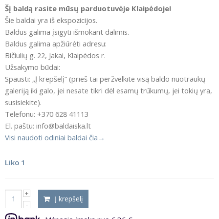
Šį baldą rasite mūsų parduotuvėje Klaipėdoje!
Šie baldai yra iš ekspozicijos.
Baldus galima įsigyti išmokant dalimis.
Baldus galima apžiūrėti adresu:
Bičiulių g. 22, Jakai, Klaipėdos r.
Užsakymo būdai:
Spausti: „Į krepšelį“ (prieš tai peržvelkite visą baldo nuotraukų
galeriją iki galo, jei nesate tikri dėl esamų trūkumų, jei tokių yra,
susisiekite).
Telefonu: +370 628 41113
El. paštu: info@baldaiska.lt
Visi naudoti odiniai baldai čia→
Liko 1
Į krepšelį