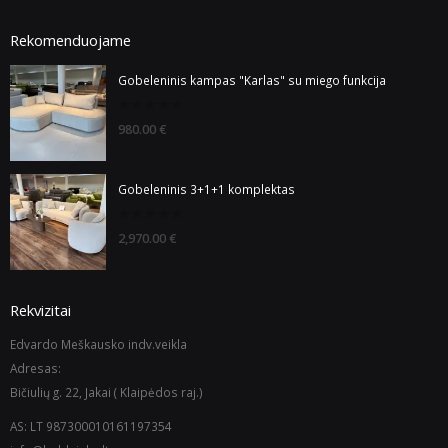
Rekomenduojame
Gobeleninis kampas "Karlas" su miego funkcija
0
980.00
€
out
of
5
Gobeleninis 3+1+1 komplektas
0
2,970.00
€
out
of
5
Rekvizitai
Edvardo Meškausko indv.veikla
Adresas:
Bičiulių g. 22, Jakai ( Klaipėdos raj.)
AS: LT 987300010161197354