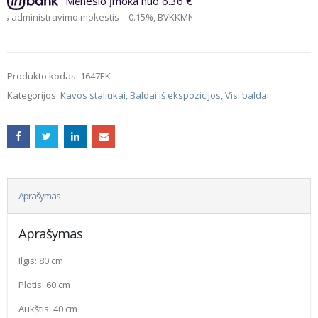
Mėnesio įmoka nuo 6.36 €
inistravimo mokestis – 0.15%, BVKKMN – 17.06%, bendra mokėtina suma – 15
Produkto kodas:
1647EK
Kategorijos:
Kavos staliukai
,
Baldai iš ekspozicijos
,
Visi baldai
Aprašymas
Aprašymas
Ilgis: 80 cm
Plotis: 60 cm
Aukštis: 40 cm