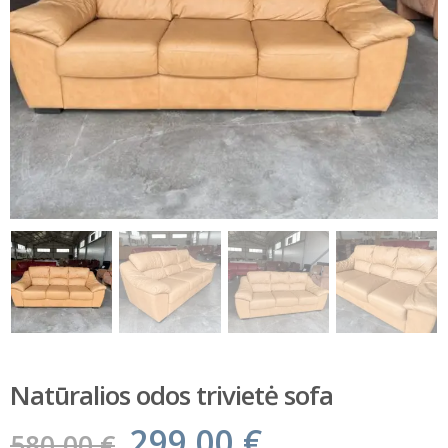
Natūralios odos trivietė sofa
299.00
€
580.00
€