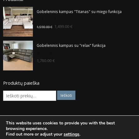
Gobeleninis kampas "Titanas" su miego funkcija
0
1,499.00
€
1,590.00
€
out
of
5
Gobeleninis kampas su "relax" funkcija
0
1,780.00
€
out
of
5
Produktų paieška
This website uses cookies to provide you with the best
© Visos teisės saugomos Baldaiska.lt
browsing experience.
Find out more or adjust your
settings
.