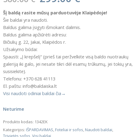
Šį baldą rasite mūsų parduotuvėje Klaipėdoje!
Šie baldai yra naudoti.
Baldus galima įsigyti išmokant dalimis.
Baldus galima apžiūrėti adresu:
Bičiulių g. 22, Jakai, Klaipėdos r.
Užsakymo būdai:
Spausti: „Į krepšelį“ (prieš tai peržvelkite visą baldo nuotraukų
galeriją iki galo, jei nesate tikri dėl esamų trūkumų, jei tokių yra,
susisiekite).
Telefonu: +370 628 41113
El. paštu: info@baldaiska.lt
Visi naudoti odiniai baldai čia→
Neturime
Produkto kodas:
1342EK
Kategorijos:
IŠPARDAVIMAS
,
Foteliai ir sofos
,
Naudoti baldai
,
Trivietės sofos
,
Visi baldai