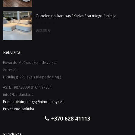
of
5
Gobeleninis kampas "Karlas" su miego funkcija
0
980.00
€
out
of
5
Rekvizitai
Edvardo Meškausko indv.veikla
Adresas:
Bičiulių g. 22, Jakai ( Klaipėdos raj.)
AS: LT 987300010161197354
info@baldaiska.lt
Prekių pirkimo ir grąžinimo taisyklės
Privatumo politika
+370 628 41113
Produktai