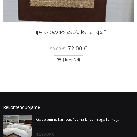
Tapytas paveikslas „Auksiniai lapai“
72.00
€
90.00
€
Į krepšelį
Rekomenduojame
Gobeleninis kampas "Luma L" su miego funkcija
0
1,290.00
€
out