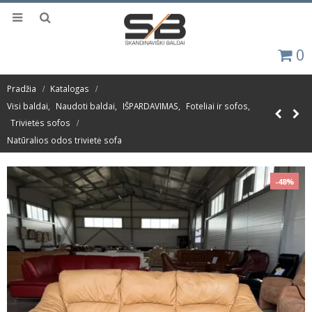
0
Pradžia
Katalogas
Visi baldai
,
Naudoti baldai
,
IŠPARDAVIMAS
,
Foteliai ir sofos
,
Trivietės sofos
Natūralios odos trivietė sofa
-48%