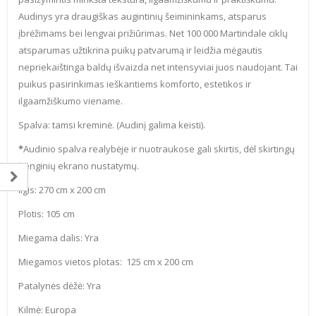
Audinys yra draugiškas augintinių šeimininkams, atsparus
įbrėžimams bei lengvai prižiūrimas. Net 100 000 Martindale ciklų
atsparumas užtikrina puikų patvarumą ir leidžia mėgautis
nepriekaištinga baldų išvaizda net intensyviai juos naudojant. Tai
puikus pasirinkimas ieškantiems komforto, estetikos ir
ilgaamžiškumo viename.
Spalva: tamsi kreminė. (Audinį galima keisti).
*
Audinio spalva realybėje ir nuotraukose gali skirtis, dėl skirtingų
įrenginių ekrano nustatymų.
Ilgis: 270 cm x 200 cm
Plotis: 105 cm
Miegama dalis: Yra
Miegamos vietos plotas: 125 cm x 200 cm
Patalynės dėžė: Yra
Kilmė: Europa