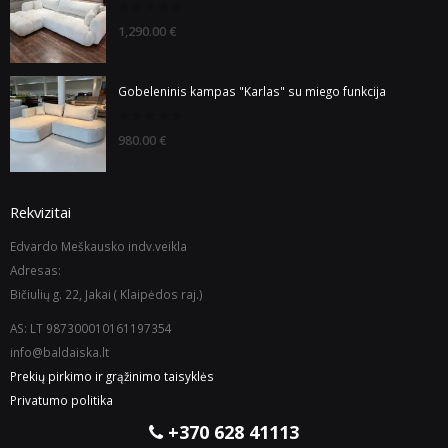
0
1,290.00
€
out
of
5
Gobeleninis kampas "Karlas" su miego funkcija
0
980.00
€
out
of
5
Rekvizitai
Edvardo Meškausko indv.veikla
Adresas:
Bičiulių g. 22, Jakai ( Klaipėdos raj.)
AS: LT 987300010161197354
info@baldaiska.lt
Prekių pirkimo ir grąžinimo taisyklės
Privatumo politika
+370 628 41113