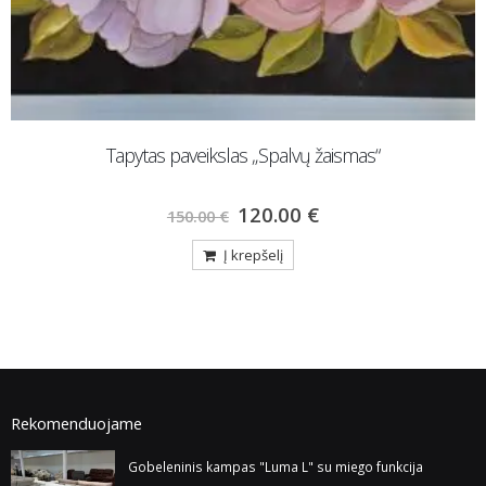
Tapytas paveikslas „Spalvų žaismas“
120.00
€
150.00
€
Į krepšelį
Rekomenduojame
Gobeleninis kampas "Luma L" su miego funkcija