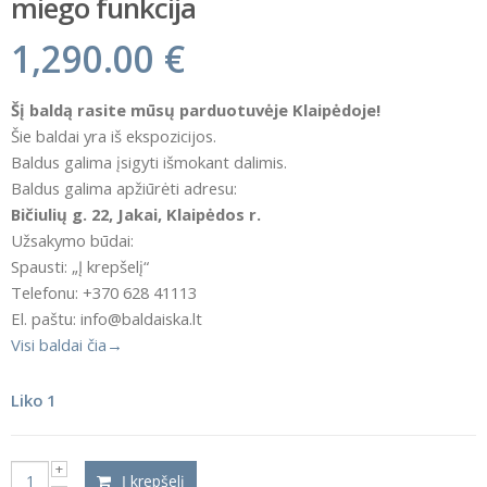
miego funkcija
1,290.00
€
Šį baldą rasite mūsų parduotuvėje Klaipėdoje!
Šie baldai yra iš ekspozicijos.
Baldus galima įsigyti išmokant dalimis.
Baldus galima apžiūrėti adresu:
Bičiulių g. 22, Jakai, Klaipėdos r.
Užsakymo būdai:
Spausti: „Į krepšelį“
Telefonu: +370 628 41113
El. paštu: info@baldaiska.lt
Visi baldai čia→
Liko 1
Į krepšelį