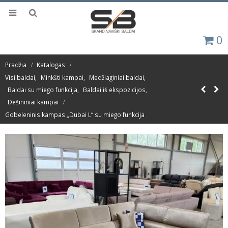
0
Pradžia
Katalogas
Visi baldai
,
Minkšti kampai
,
Medžiaginiai baldai
,
Baldai su miego funkcija
,
Baldai iš ekspozicijos
,
Dešininiai kampai
Gobeleninis kampas „Dubai L“ su miego funkcija