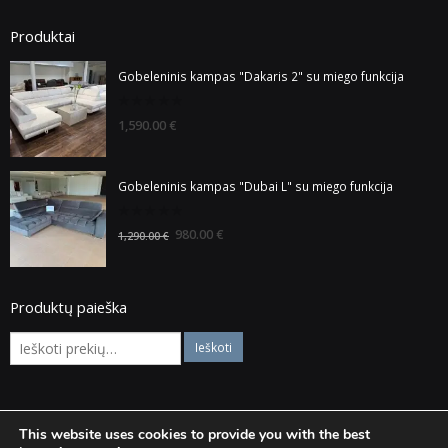
Produktai
Gobeleninis kampas "Dakaris 2" su miego funkcija
0
1,590.00
€
out
of
5
Gobeleninis kampas "Dubai L" su miego funkcija
0
980.00
€
1,290.00
€
out
of
5
Produktų paieška
This website uses cookies to provide you with the best
© Visos teisės saugomos Baldaiska.lt