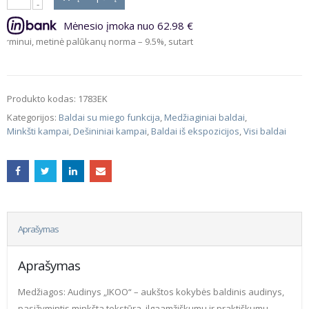
Mėnesio įmoka nuo 62.98 €
 metinė palūkanų norma – 9.5%, sutarties sudarymo mokestis – 3%, sutarti
Produkto kodas:
1783EK
Kategorijos:
Baldai su miego funkcija
,
Medžiaginiai baldai
,
Minkšti kampai
,
Dešininiai kampai
,
Baldai iš ekspozicijos
,
Visi baldai
Aprašymas
Aprašymas
Medžiagos: Audinys „IKOO“ – aukštos kokybės baldinis audinys,
pasižymintis minkšta tekstūra, ilgaamžiškumu ir praktiškumu.