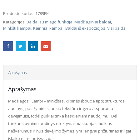
Produkto kodas:
1789EK
Kategorijos:
Baldai su miego funkcija
,
Medžiaginiai baldai
,
Minkšti kampai
,
Kairiniai kampai
,
Baldai iš ekspozicijos
,
Visi baldai
Aprašymas
Aprašymas
Medžiagos: Lambi – minkštas, kilpinės (bouclé tipo) struktūros
audinys, pasižymintis jaukia tekstūra ir geru atsparumu
dėvėjimuisi, todėl puikiai tinka kasdieniam naudojimui. Dėl
tankaus pynimo audinys efektyviai maskuoja smulkius
nešvarumus ir nusidėvėjimo žymes, yra lengvai prižiūrimas ir ilgai
išlaiko estetinę išvaizdą.