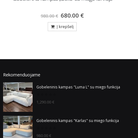
112.00
€
140.00
€
Į krepšelį
Rekomenduojame
Gobeleninis kampas "Luma L" su miego funkcija
0
1,290.00
€
out
of
5
Gobeleninis kampas "Karlas" su miego funkcija
0
980.00
€
out