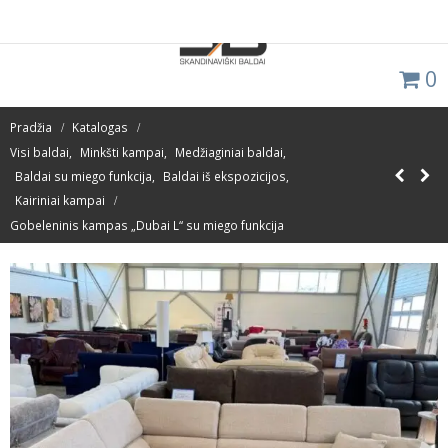
0
Pradžia
Katalogas
Visi baldai
,
Minkšti kampai
,
Medžiaginiai baldai
,
Baldai su miego funkcija
,
Baldai iš ekspozicijos
,
Kairiniai kampai
Gobeleninis kampas „Dubai L“ su miego funkcija