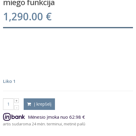
miego funkcija
1,290.00
€
Liko 1
Į krepšelį
Mėnesio įmoka nuo 62.98 €
s sudaroma 24 mėn. terminui, metinė palūkanų norma – 9.5%, sutarties sud