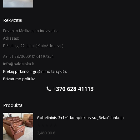
of
5
Rekvizitai
Edvardo Meškausko indv.veikla
Adresas:
Bičiulių g. 22, Jakai ( Klaipėdos raj.)
AS: LT 987300010161197354
info@baldaiska.lt
Prekių pirkimo ir grąžinimo taisyklės
Privatumo politika
+370 628 41113
Produktai
Gobelininis 3+1+1 komplektas su „Relax“ funkcija
0
2,480.00
€
out
of