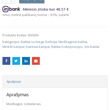
Mėnesio įmoka nuo 48.57 €
, metinė palūkanų norma – 9.5%, sutarties sudarymo mokestis – 3%, sutart
Produkto kodas:
0033DK
Kategorijos:
Baldai su miego funkcija
,
Medžiaginiai baldai
,
Minkšti kampai
,
Kairiniai kampai
,
Baldai iš ekspozicijos
,
Visi baldai
Aprašymas
Aprašymas
Medžiagos: Gobelenas.