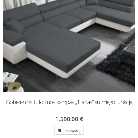
Gobeleninis U formos kampas „Titanas“ su miego funkcija
1,590.00
€
Į krepšelį