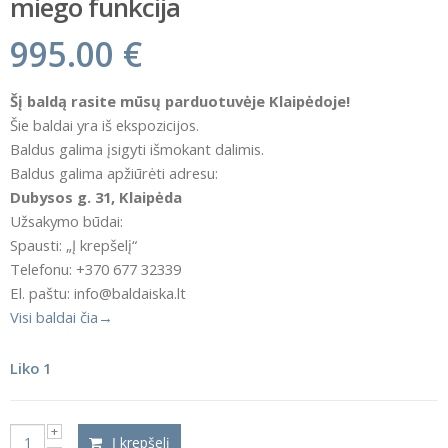
miego funkcija
995.00
€
Šį baldą rasite mūsų parduotuvėje Klaipėdoje!
Šie baldai yra iš ekspozicijos.
Baldus galima įsigyti išmokant dalimis.
Baldus galima apžiūrėti adresu:
Dubysos g. 31, Klaipėda
Užsakymo būdai:
Spausti: „Į krepšelį“
Telefonu: +370 677 32339
El. paštu: info@baldaiska.lt
Visi baldai čia→
Liko 1
Į krepšelį