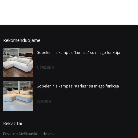
Rekomenduojame
Gobeleninis kampas "Luma L" su miego funkcija
0
1,290.00
€
out
of
5
Gobeleninis kampas "Karlas" su miego funkcija
0
980.00
€
out
of
5
Rekvizitai
Edvardo Meškausko indv.veikla