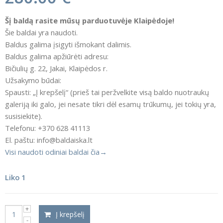
Šį baldą rasite mūsų parduotuvėje Klaipėdoje!
Šie baldai yra naudoti.
Baldus galima įsigyti išmokant dalimis.
Baldus galima apžiūrėti adresu:
Bičiulių g. 22, Jakai, Klaipėdos r.
Užsakymo būdai:
Spausti: „Į krepšelį“ (prieš tai peržvelkite visą baldo nuotraukų
galeriją iki galo, jei nesate tikri dėl esamų trūkumų, jei tokių yra,
susisiekite).
Telefonu: +370 628 41113
El. paštu: info@baldaiska.lt
Visi naudoti odiniai baldai čia→
Liko 1
Į krepšelį