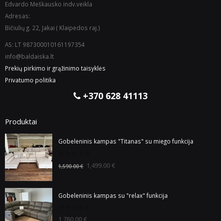
Edvardo Meškausko indv.veikla
Adresas:
Bičiulių g. 22, Jakai ( Klaipėdos raj.)
AS: LT 987300010161197354
info@baldaiska.lt
Prekių pirkimo ir grąžinimo taisyklės
Privatumo politika
+370 628 41113
Produktai
Gobeleninis kampas "Titanas" su miego funkcija
0
1,499.00
€
1,590.00
€
out
of
5
Gobeleninis kampas su "relax" funkcija
0
1,780.00
€