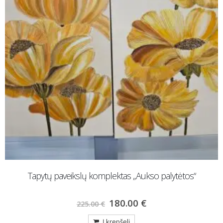
Tapytų paveikslų komplektas „Aukso palytėtos“
180.00
€
225.00
€
Į krepšelį