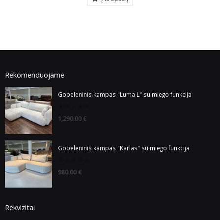
Rekomenduojame
Gobeleninis kampas "Luma L" su miego funkcija
0
1,290.00
€
out
of
5
Gobeleninis kampas "Karlas" su miego funkcija
0
980.00
€
out
of
5
Rekvizitai