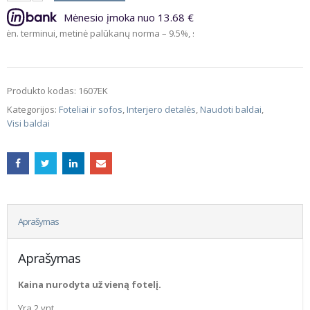
Mėnesio įmoka nuo 13.68 €
minui, metinė palūkanų norma – 9.5%, sutarties sudarymo mokestis – 3%, 
Produkto kodas:
1607EK
Kategorijos:
Foteliai ir sofos
,
Interjero detalės
,
Naudoti baldai
,
Visi baldai
Aprašymas
Aprašymas
Kaina nurodyta už vieną fotelį.
Yra 2 vnt.