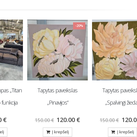
-20%
pas „Titan
Tapytas paveikslas
Tapytas paveiks
 funkcija
„Pinavijos“
„Spalvingi žieda
00
€
120.00
€
120.
150.00
€
150.00
€
elį
Į krepšelį
Į krepšelį