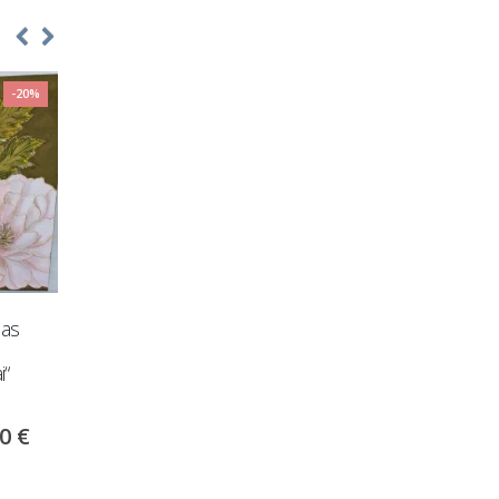
-20%
las
Gobeleninis kampas „Titan
Gobeleninis kampas „T
i“
Solo“ su miego funkcija
su miego funkcija + pu
00
€
1,290.00
€
975.00
€
Į krepšelį
Į krepšelį