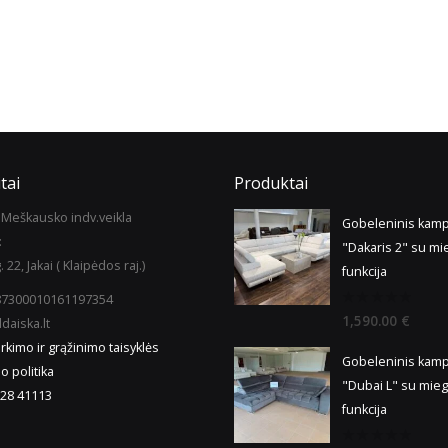
tai
Produktai
Meškausko indv.veikla
Gobeleninis kam
:
"Dakaris 2" su mi
. 22, Jakai ( Klaipėdos raj.)
funkcija
987300010161197354
0
1,590.00
€
daiska.lt
out
of
irkimo ir grąžinimo taisyklės
5
Gobeleninis kam
o politika
"Dubai L" su mie
28 41113
funkcija