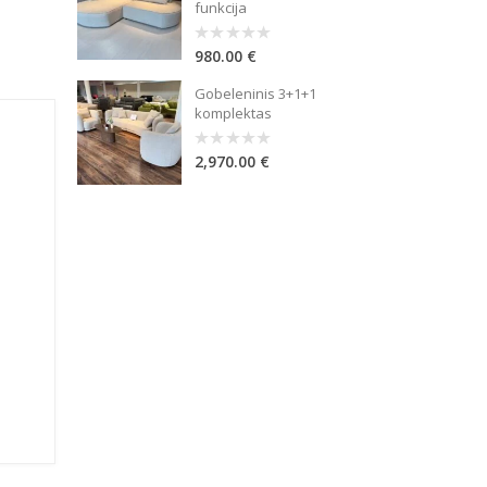
funkcija
980.00
€
0
out
of
Gobeleninis 3+1+1
5
komplektas
2,970.00
€
0
out
of
5