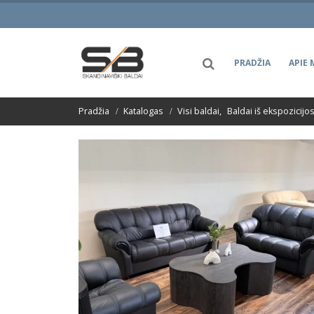
PRADŽIA
APIE 
Pradžia
Katalogas
Visi baldai
,
Baldai iš ekspozicijo