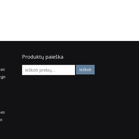
Produktų paieška
pas
ego
pas
go