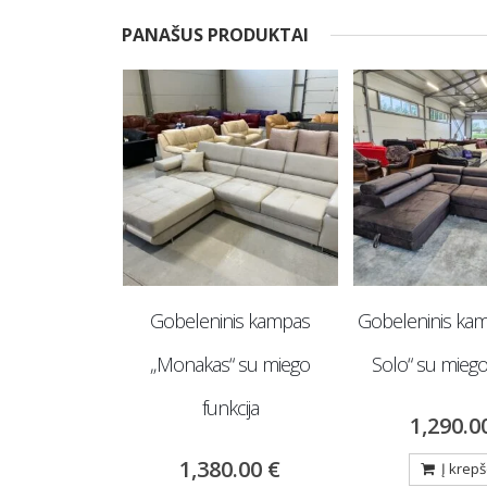
PANAŠUS PRODUKTAI
s U formos
Gobeleninis kampas
Gobeleninis kam
nas“ su miego
„Monakas“ su miego
Solo“ su miego
cija
funkcija
1,290.
0.00
€
1,380.00
€
Į krepš