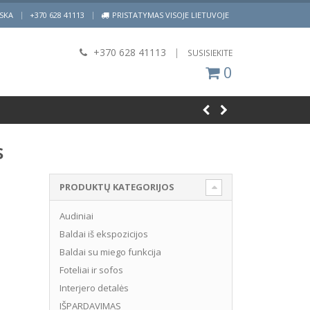
|
ISKA
+370 628 41113
PRISTATYMAS VISOJE LIETUVOJE
+370 628 41113
|
SUSISIEKITE
0
s
PRODUKTŲ KATEGORIJOS
Audiniai
Baldai iš ekspozicijos
Baldai su miego funkcija
Foteliai ir sofos
Interjero detalės
IŠPARDAVIMAS