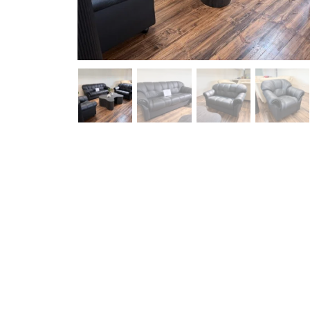
Pavyzdžiui, skolinantis 2,470.00 EUR, kai sutartis sudaroma 24