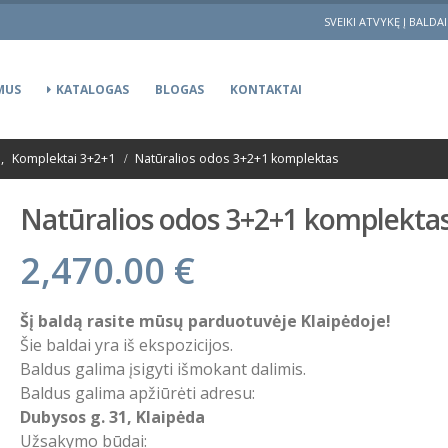
SVEIKI ATVYKĘ Į BALDA
MUS
KATALOGAS
BLOGAS
KONTAKTAI
s
,
Komplektai 3+2+1
Natūralios odos 3+2+1 komplektas
Natūralios odos 3+2+1 komplekta
2,470.00
€
Šį baldą rasite mūsų parduotuvėje Klaipėdoje!
Šie baldai yra iš ekspozicijos.
Baldus galima įsigyti išmokant dalimis.
Baldus galima apžiūrėti adresu:
Dubysos g. 31, Klaipėda
Užsakymo būdai: