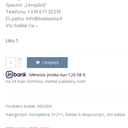
Spausti: „Į krepšelį“
Telefonu: +370 677 32339
El. paštu: info@baldaiska.lt
Visi baldai čia→
Liko 1
Į krepšelį
Mėnesio įmoka nuo 120.58 €
 mėn. terminui, metinė palūkanų norma – 9.5%, sutarties sudarymo 
Produkto kodas:
0002DK
Kategorijos:
Komplektai 3+2+1
,
Baldai iš ekspozicijos
,
Visi baldai