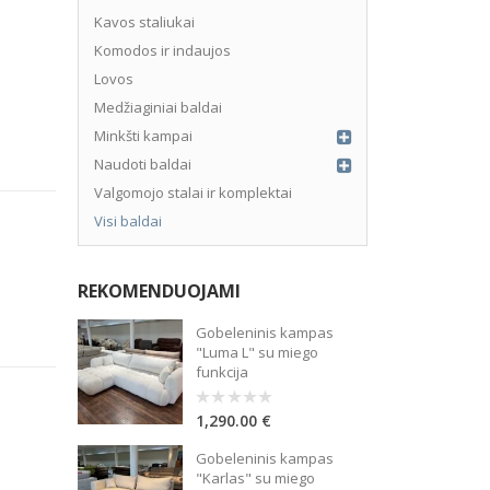
Kavos staliukai
Komodos ir indaujos
Lovos
Medžiaginiai baldai
Minkšti kampai
Naudoti baldai
Valgomojo stalai ir komplektai
Visi baldai
REKOMENDUOJAMI
mokestis – 3%, sutarties administravimo mokestis – 0.15%, BVKKMN –
Gobeleninis kampas
"Luma L" su miego
funkcija
1,290.00
€
0
out
of
Gobeleninis kampas
5
"Karlas" su miego