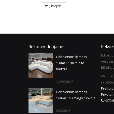
repšelį
Į krepšelį
Rekomenduojame
Rekvizi
Edvardo 
Gobeleninis kampas
Adresas
"Luma L" su miego
Bičiulių g
funkcija
AS: LT 
0
1,290.00
€
info@bal
out
of
Prekių p
5
Gobeleninis kampas
Privatum
"Karlas" su miego funkcija
+370 6
0
980.00
€
out