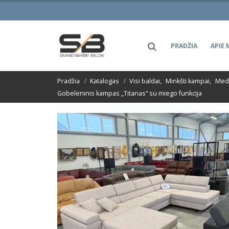
PRADŽIA
APIE 
Pradžia
Katalogas
Visi baldai
,
Minkšti kampai
,
Medž
Gobeleninis kampas „Titanas“ su miego funkcija