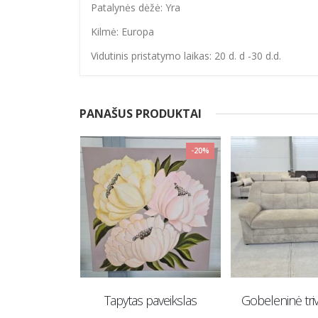
Patalynės dėžė: Yra
Kilmė: Europa
Vidutinis pristatymo laikas: 20 d. d -30 d.d.
PANAŠUS PRODUKTAI
-20%
s U formos
Tapytas paveikslas
Gobeleninė triv