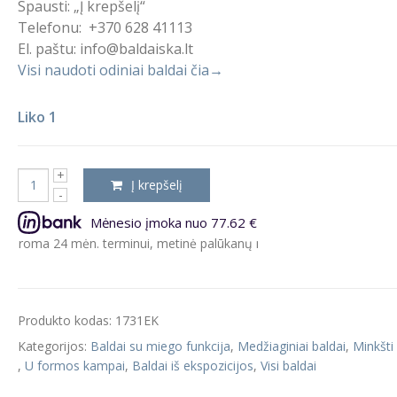
Spausti: „Į krepšelį“
Telefonu: +370 628 41113
El. paštu: info@baldaiska.lt
Visi naudoti odiniai baldai čia→
Liko 1
Į krepšelį
Mėnesio įmoka nuo 77.62 €
 24 mėn. terminui, metinė palūkanų norma – 9.5%, sutarties sudarym
Produkto kodas:
1731EK
Kategorijos:
Baldai su miego funkcija
,
Medžiaginiai baldai
,
Minkšti
,
U formos kampai
,
Baldai iš ekspozicijos
,
Visi baldai