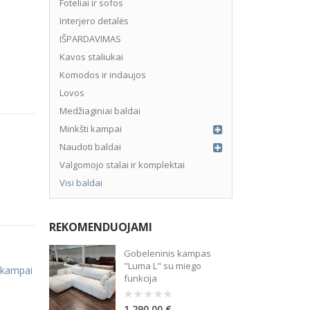
Foteliai ir sofos
Interjero detalės
IŠPARDAVIMAS
Kavos staliukai
Komodos ir indaujos
Lovos
Medžiaginiai baldai
Minkšti kampai
Naudoti baldai
Valgomojo stalai ir komplektai
Visi baldai
o mokestis – 3%, sutarties administravimo mokestis – 0.15%, BVKKM
REKOMENDUOJAMI
Gobeleninis kampas
"Luma L" su miego
 kampai
funkcija
1,290.00
€
0