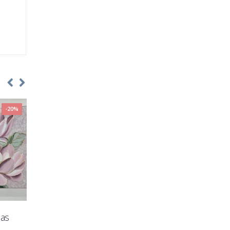
-20%
-20%
las
Tapytų paveikslų
Gobeleninis kampas „T