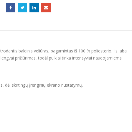
rodantis baldinis veliūras, pagamintas iš 100 % poliesterio. Jis labai
r lengvai prižiūrimas, todėl puikiai tinka intensyviai naudojamiems
tis, dėl skirtingų įrenginių ekrano nustatymų.