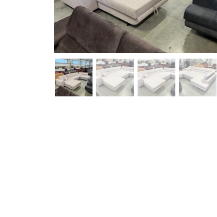
Pavyzdžiui, skolinantis 1,590.00 EUR, kai sutartis sudaroma