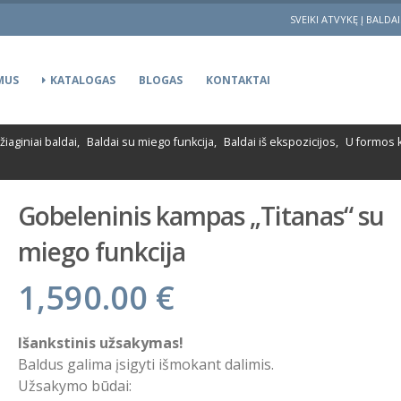
SVEIKI ATVYKĘ Į BALDA
MUS
KATALOGAS
BLOGAS
KONTAKTAI
iaginiai baldai
,
Baldai su miego funkcija
,
Baldai iš ekspozicijos
,
U formos 
Gobeleninis kampas „Titanas“ su
miego funkcija
1,590.00
€
Išankstinis užsakymas!
Baldus galima įsigyti išmokant dalimis.
Užsakymo būdai: