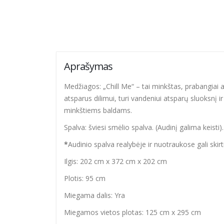
Aprašymas
Medžiagos: „Chill Me“ – tai minkštas, prabangiai at
atsparus dilimui, turi vandeniui atsparų sluoksnį i
minkštiems baldams.
Spalva: šviesi smėlio spalva. (Audinį galima keisti).
*
Audinio spalva realybėje ir nuotraukose gali skir
Ilgis: 202 cm x 372 cm x 202 cm
Plotis: 95 cm
Miegama dalis: Yra
Miegamos vietos plotas: 125 cm x 295 cm