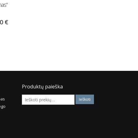
mas“
komplektas „Magnolijų
Solo“ su miego funkci
dvelksmas“
00
€
1,290.00
€
180.00
€
225.00
€
Į krepšelį
Į krepšelį
Produktų paieška
pas
ego