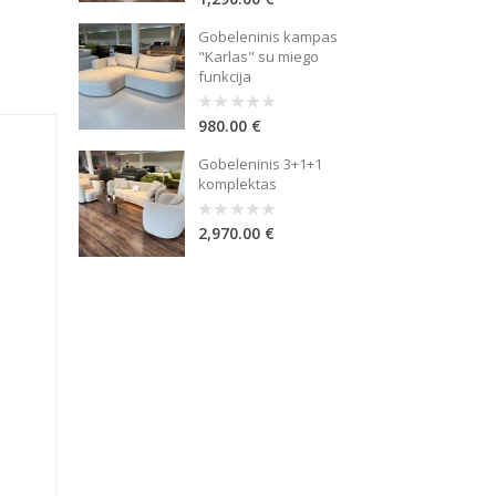
out
of
Gobeleninis kampas
5
"Karlas" su miego
funkcija
980.00
€
0
out
of
Gobeleninis 3+1+1
5
komplektas
2,970.00
€
0
out
of
5