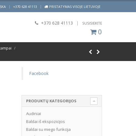
|
ISKA
+370 628 41113
PRISTATYMAS VISOJE LIETUVOJE
+370 628 41113
|
SUSISIEKITE
0
kampai
Facebook
PRODUKTŲ KATEGORIJOS
Audiniai
Baldai iš ekspozicijos
Baldai su miego funkcija