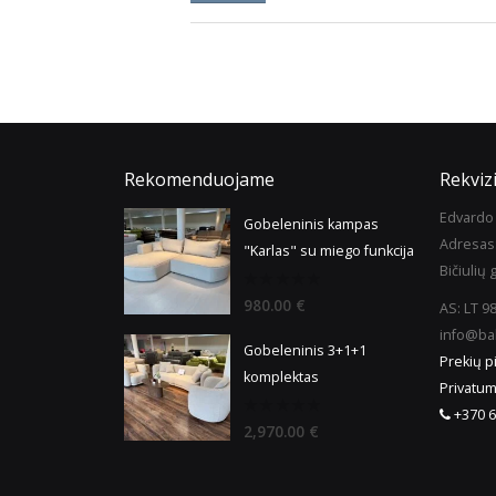
Rekomenduojame
Rekvizi
Edvardo 
Gobeleninis kampas
Adresas
"Karlas" su miego funkcija
Bičiulių g
0
980.00
€
AS: LT 
out
of
info@bal
5
Gobeleninis 3+1+1
Prekių p
komplektas
Privatum
+370 6
0
2,970.00
€
out
of
5