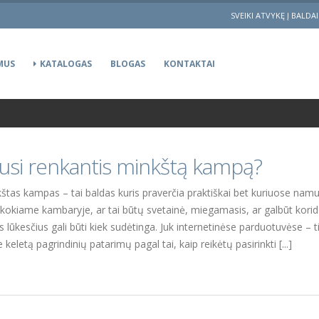
SVEIKI ATVYKĘ Į BALDA
MUS
KATALOGAS
BLOGAS
KONTAKTAI
iausi renkantis minkštą kampą?
tas kampas – tai baldas kuris praverčia praktiškai bet kuriuose namuo
t kokiame kambaryje, ar tai būtų svetainė, miegamasis, ar galbūt koridor
 lūkesčius gali būti kiek sudėtinga. Juk internetinėse parduotuvėse – t
letą pagrindinių patarimų pagal tai, kaip reikėtų pasirinkti [...]