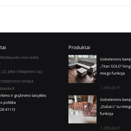
tai
Produktai
Meškausko indv.veikla
Gobeleninis kam
:
„Titan SOLO“ long
. 22, Jakai ( Klaipėdos raj.)
miego funkcija
987300010161197354
0
1,490.00
€
daiska.lt
out
of
irkimo ir grąžinimo taisyklės
5
Gobeleninis kam
o politika
„Dubai L“ su mieg
28 41113
funkcija
0
1,290.00
€
out