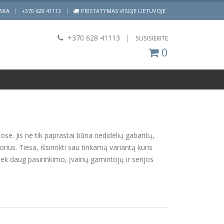
|
ISKA
+370 628 41113
PRISTATYMAS VISOJE LIETUVOJE
+370 628 41113
|
SUSISIEKITE
0
se. Jis ne tik paprastai būna nedidelių gabaritų,
ius. Tiesa, išsirinkti sau tinkamą variantą kuris
iek daug pasirinkimo, įvairių gamintojų ir serijos