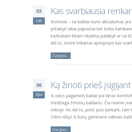
Kas svarbiausia renk
03
Lap
Komoda – tai baldas kurio aktualumas yra 
pritaikyti labai paprastai bet kokio kambari
kažkokiam kitam objektui palaikyti ar tai bū
dėl to, norint tinkamai apsispręsti kas svarbi
Daugiau...
Ką žinoti prieš įsigijan
06
Spa
Iš odos pagaminti baldai yra tikras komfor
medžiaga žmonių baldams. Čia rasime įvariaus
rinkoje. Vis dėl to, prieš juos perkant, tam 
Odos rūšys iš kurių gaminami odiniais bald
Daugiau...