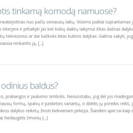
antis tinkamą komodą namuose?
neabejotinas nuo pačiu seniausių laikų. Visiems puikiai suprantamas
o interjere ir pritaikyti jas bet kokių daiktų laikymui Kitas dažnas da
tų televizorius ar dar kažkoks kitas buitinis dalykas. Galima sakyti, jo
ausia renkantis ją, [...]
t odinius baldus?
to, prabangos ir jaukumo simbolis. Nenuostabu, jog dėl jos madingumo i
ių formų, spalvų ir paskirties variantų, o didelis jų poreikis reikš, jo
tikrus dalykus reikėtų žinoti kiekvienam pirkėjui. Šiandien apie tai kaip i
ai Nedaugelis žmonių [...]