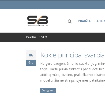
PRADŽIA
APIE 
Pradžia
SEO
Kokie principai svarb
06
Gru
Ko gero daugelis žmonių sutiktų, jog, minkš
tačiau kartu puikiai tinkantis panaudoti be
atitiktų mūsų dizaino, praktiškumo ir kainos
modelių. Šiame straipsnyje mes pateiksime ke
Daugiau...