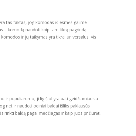
 yra tas faktas, jog komodas iš esmės galime
lykas – komodą naudoti kaip tam tikrą pagrindą
g komodos ir jų taikymas yra tikrai universalus. Vis
r populiarumo, ji lig šiol yra pati geidžiamiausia
g net ir naudoti odiniai baldai išliks paklausūs
šsirinkti baldą pagal medžiagas ir kaip juos prižiūrėti.