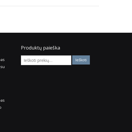
Produktų paieška
pas
 su
pas
o